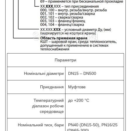
Параметри
Номінальні діаметри
DN15 – DN500
Приєднання
Муфтове
Температурний
до +200 °C
діапазон робоче
середовище
Номінальний тиск, бари
PN40 (DN15-50), PN16/25
(DN65-300)