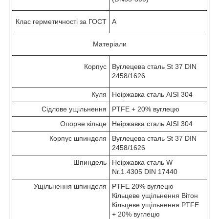
Клас герметичності за ГОСТ
А
Матеріали
Корпус
Вуглецева сталь St 37 DIN
2458/1626
Куля
Неіржавка сталь AISI 304
Сідлове ущільнення
PTFE + 20% вуглецю
Опорне кільце
Неіржавка сталь AISI 304
Корпус шпинделя
Вуглецева сталь St 37 DIN
2458/1626
Шпиндель
Неіржавка сталь W
Nr.1.4305 DIN 17440
Ущільнення шпинделя
PTFE 20% вуглецю
Кільцеве ущільнення Вітон
Кільцеве ущільнення PTFE
+ 20% вуглецю