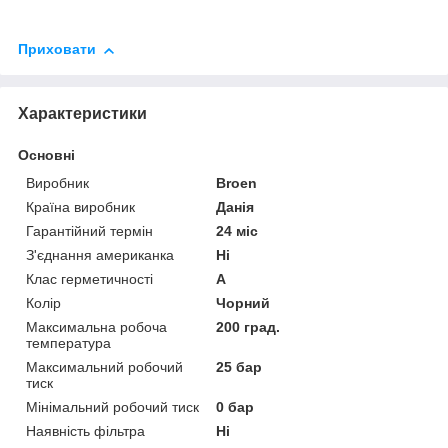
Приховати
Характеристики
Основні
Виробник
Broen
Країна виробник
Данія
Гарантійний термін
24 міс
З'єднання американка
Ні
Клас герметичності
А
Колір
Чорний
Максимальна робоча
200 град.
температура
Максимальний робочий
25 бар
тиск
Мінімальний робочий тиск
0 бар
Наявність фільтра
Ні