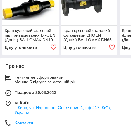
Кран кульовий сталевий
Кран кульовий сталевий
Кран
під приварювання BROEN
фланцевий BROEN
фла
(Данія) BALLOMAX DN10
(Данія) BALLOMAX DN65
(Да
PN25 ДУ10 РУ25, арт.
PN25 ДУ65 РУ25, арт.
PN25
Ціну уточнюйте
Ціну уточнюйте
Цін
61102010 010
94325065L27 010
реду
4010
Про нас
Рейтинг не сформований
Менше 5 відгуків за останній рік
Працює з 20.03.2013
м. Київ
г. Киев, ул. Народного Ополчения 1, оф 217, Київ,
Україна
Контакти