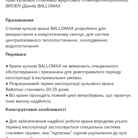
BROEN (Данія) BALLOMAX
Призначення
Сталеві кульові крани BALLOMAX розроблені для
використання в енергетичному секторі, для систем
централізованого теплопостачання, охолодження,
водопостачання.
Переваги
● Крани кульові BALLOMAX не вимагають спеціального
обслуговування і призначені для довготривалого періоду
експлуатації в екстремальних умовах;
● Розрахунковий термін експлуатації кульового крана
Ballomax становить 20-25 років;
● Всі крани проходять повний цикл випробувань, що гарантує
їхню високу надійність.
Конструктивні особливості
● Для забезпечення надійної роботи крана впродовж усього
терміну експлуатації застосовується спеціальна система
сталевих пружин, яка "підтискає" сідлові ущільнення до кулі.