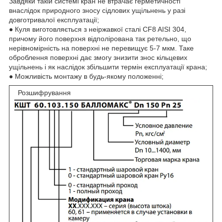
Завдяки такій системі кран не втрачає герметичності
внаслідок природного зносу сідлових ущільнень у разі
довготривалої експлуатації;
● Куля виготовляється з неіржавкої сталі CF8 AISI 304,
причому його поверхня відполірована так ретельно, що
нерівномірність на поверхні не перевищує 5-7 мкм. Таке
оброблення поверхні дає змогу знизити знос кільцевих
ущільнень і як наслідок збільшити термін експлуатації крана;
● Можливість монтажу в будь-якому положенні;
Розшифрування