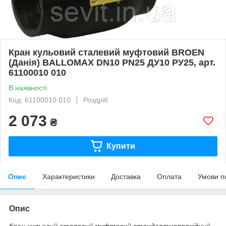
Кран кульовий сталевий муфтовий BROEN
(Данія) BALLOMAX DN10 PN25 ДУ10 РУ25, арт.
61100010 010
В наявності
Код: 61100010 010
Роздріб
2 073
₴
Купити
Опис
Характеристики
Доставка
Оплата
Умови п
Опис
Кран кульовий сталевий муфтовий стандартнопрохідний