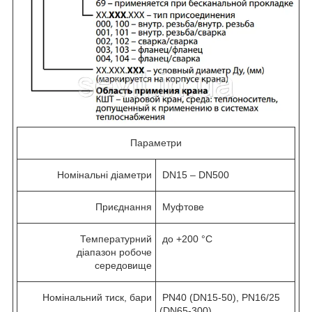
Параметри
Номінальні діаметри
DN15 – DN500
Приєднання
Муфтове
Температурний
до +200 °C
діапазон робоче
середовище
Номінальний тиск, бари
PN40 (DN15-50), PN16/25
(DN65-300)