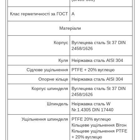
Клас герметичності за ГОСТ
А
Матеріали
Корпус
Вуглецева сталь St 37 DIN
2458/1626
Куля
Неіржавка сталь AISI 304
Сідлове ущільнення
PTFE + 20% вуглецю
Опорне кільце
Неіржавка сталь AISI 304
Корпус шпинделя
Вуглецева сталь St 37 DIN
2458/1626
Шпиндель
Неіржавка сталь W
Nr.1.4305 DIN 17440
Ущільнення шпинделя
PTFE 20% вуглецю
Кільцеве ущільнення Вітон
Кільцеве ущільнення PTFE
+ 20% вуглецю