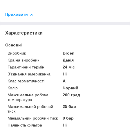
Приховати
Характеристики
Основні
Виробник
Broen
Країна виробник
Данія
Гарантійний термін
24 міс
З'єднання американка
Ні
Клас герметичності
А
Колір
Чорний
Максимальна робоча
200 град.
температура
Максимальний робочий
25 бар
тиск
Мінімальний робочий тиск
0 бар
Наявність фільтра
Ні