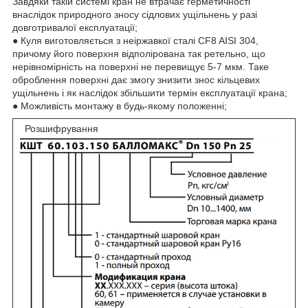
Завдяки такій системі кран не втрачає герметичності
внаслідок природного зносу сідлових ущільнень у разі
довготривалої експлуатації;
● Куля виготовляється з неіржавкої сталі CF8 AISI 304,
причому його поверхня відполірована так ретельно, що
нерівномірність на поверхні не перевищує 5-7 мкм. Таке
оброблення поверхні дає змогу знизити знос кільцевих
ущільнень і як наслідок збільшити термін експлуатації крана;
● Можливість монтажу в будь-якому положенні;
Розшифрування