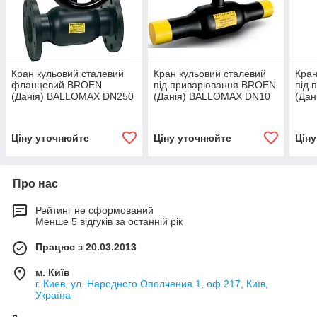
Кран кульовий сталевий
Кран кульовий сталевий
Кран
фланцевий BROEN
під приварювання BROEN
під 
(Данія) BALLOMAX DN250
(Данія) BALLOMAX DN10
(Да
PN25 ДК250 РУ25 з
PN25 ДУ10 РУ25, арт.
PN25
редуктором, арт.
61102010 010
реду
8620425250480
862
Ціну уточнюйте
Ціну уточнюйте
Цін
Про нас
Рейтинг не сформований
Менше 5 відгуків за останній рік
Працює з 20.03.2013
м. Київ
г. Киев, ул. Народного Ополчения 1, оф 217, Київ,
Україна