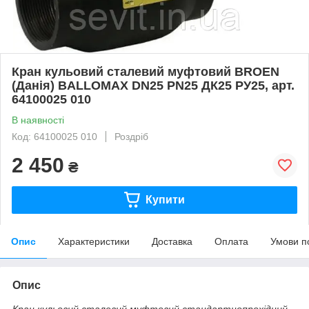
Кран кульовий сталевий муфтовий BROEN
(Данія) BALLOMAX DN25 PN25 ДК25 РУ25, арт.
64100025 010
В наявності
Код: 64100025 010
Роздріб
2 450
₴
Купити
Опис
Характеристики
Доставка
Оплата
Умови п
Опис
Кран кульовий сталевий муфтовий стандартнопрохідний