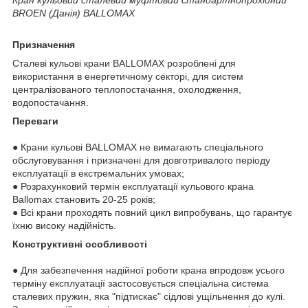
BROEN (Данія) BALLOMAX
Призначення
Сталеві кульові крани BALLOMAX розроблені для
використання в енергетичному секторі, для систем
централізованого теплопостачання, охолодження,
водопостачання.
Переваги
● Крани кульові BALLOMAX не вимагають спеціального
обслуговування і призначені для довготривалого періоду
експлуатації в екстремальних умовах;
● Розрахунковий термін експлуатації кульового крана
Ballomax становить 20-25 років;
● Всі крани проходять повний цикл випробувань, що гарантує
їхню високу надійність.
Конструктивні особливості
● Для забезпечення надійної роботи крана впродовж усього
терміну експлуатації застосовується спеціальна система
сталевих пружин, яка "підтискає" сідлові ущільнення до кулі.