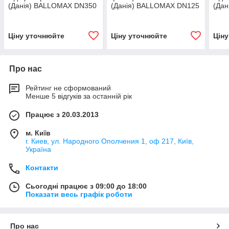
(Данія) BALLOMAX DN350
(Данія) BALLOMAX DN125
(Да
PN25 ДУ350 РУ25 з
PN16 ДУ125 РУ16 з
PN25
редуктором, 40102350
редуктором, арт.
реду
370
9110316125 480
480
Ціну уточнюйте
Ціну уточнюйте
Цін
Про нас
Рейтинг не сформований
Менше 5 відгуків за останній рік
Працює з 20.03.2013
м. Київ
г. Киев, ул. Народного Ополчения 1, оф 217, Київ,
Україна
Контакти
Сьогодні працює з 09:00 до 18:00
Показати весь графік роботи
Про нас