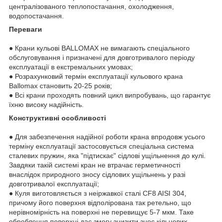
централізованого теплопостачання, охолодження,
водопостачання.
Переваги
● Крани кульові BALLOMAX не вимагають спеціального
обслуговування і призначені для довготривалого періоду
експлуатації в екстремальних умовах;
● Розрахунковий термін експлуатації кульового крана
Ballomax становить 20-25 років;
● Всі крани проходять повний цикл випробувань, що гарантує
їхню високу надійність.
Конструктивні особливості
● Для забезпечення надійної роботи крана впродовж усього
терміну експлуатації застосовується спеціальна система
сталевих пружин, яка "підтискає" сідлові ущільнення до кулі.
Завдяки такій системі кран не втрачає герметичності
внаслідок природного зносу сідлових ущільнень у разі
довготривалої експлуатації;
● Куля виготовляється з неіржавкої сталі CF8 AISI 304,
причому його поверхня відполірована так ретельно, що
нерівномірність на поверхні не перевищує 5-7 мкм. Таке
оброблення поверхні дає змогу знизити знос кільцевих