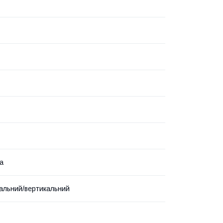
а
альний/вертикальний