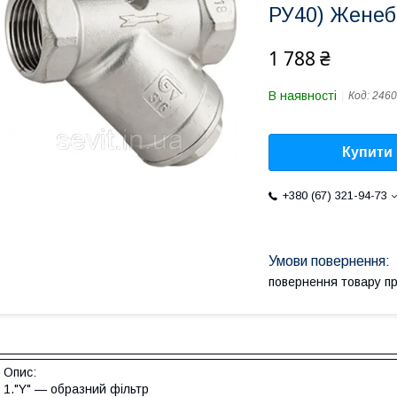
РУ40) Женеб
1 788 ₴
В наявності
Код:
2460
Купити
+380 (67) 321-94-73
повернення товару п
Опис:
1."Y" — образний фільтр