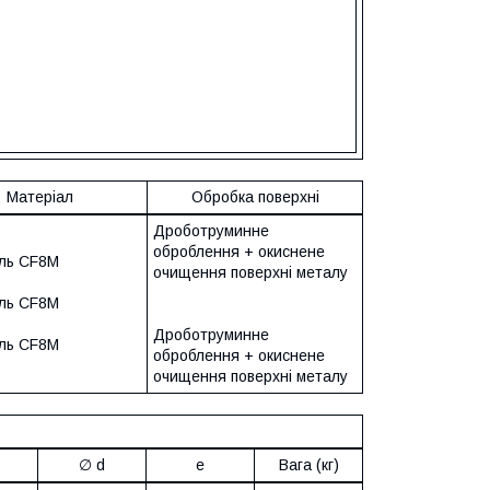
Матеріал
Обробка поверхні
Дроботруминне
оброблення + окиснене
аль CF8M
очищення поверхні металу
аль CF8M
Дроботруминне
аль CF8M
оброблення + окиснене
очищення поверхні металу
∅ d
e
Вага (кг)