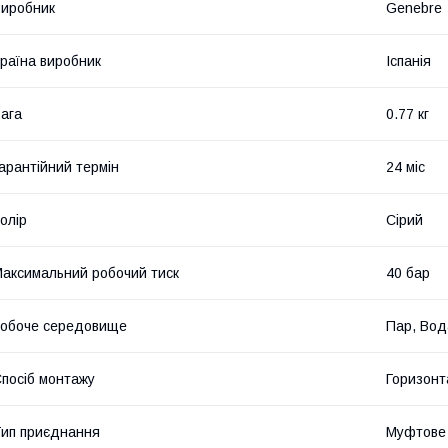
иробник
Genebre
раїна виробник
Іспанія
ага
0.77 кг
арантійний термін
24 міс
олір
Сірий
аксимальний робочий тиск
40 бар
обоче середовище
Пар, Вод
посіб монтажу
Горизонт
ип приєднання
Муфтове