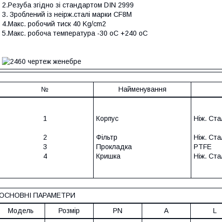
2.Pезуба згідно зі стандартом DIN 2999
3. Зроблений із неірж.сталі марки CF8M
4.Макс. робочий тиск 40 Kg/cm2
5.Макс. робоча температура -30 oC +240 oC
№
Найменування
1
Корпус
Ніж. Ст
2
Фільтр
Ніж. Ст
3
Прокладка
PTFE
4
Кришка
Ніж. Ст
ОСНОВНІ ПАРАМЕТРИ
Модель
Розмір
PN
A
L