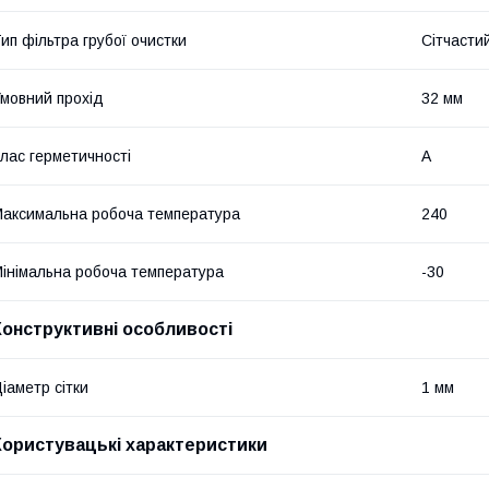
ип фільтра грубої очистки
Сітчасти
мовний прохід
32 мм
лас герметичності
А
аксимальна робоча температура
240
інімальна робоча температура
-30
Конструктивні особливості
іаметр сітки
1 мм
Користувацькi характеристики