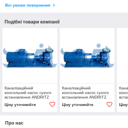
Всі умови повернення
Подібні товари компанії
Каналізаційний
Каналізаційний
Кана
консольний насос сухого
консольний насос сухого
конс
встановлення ANDRITZ
встановлення ANDRITZ
вст
Ritz (Німеччина) SD 200-
Ritz (Німеччина) SD 150-
Ritz
Ціну уточнюйте
Ціну уточнюйте
Цін
400.Z/E+90/4
400.Z/E+90/4
400.
Про нас