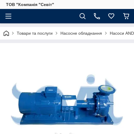
ТОВ "Компанія "Севіт"
Товари та послуги
Насосне обладнання
Насоси AND