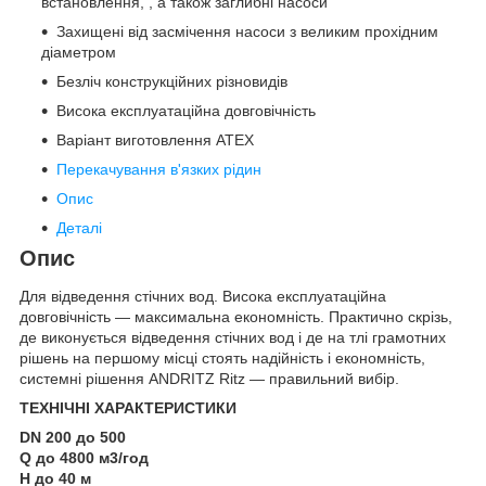
встановлення, , а також заглибні насоси
Захищені від засмічення насоси з великим прохідним
діаметром
Безліч конструкційних різновидів
Висока експлуатаційна довговічність
Варіант виготовлення ATEX
Перекачування в'язких рідин
Опис
Деталі
Опис
Для відведення стічних вод. Висока експлуатаційна
довговічність — максимальна економність. Практично скрізь,
де виконується відведення стічних вод і де на тлі грамотних
рішень на першому місці стоять надійність і економність,
системні рішення ANDRITZ Ritz — правильний вибір.
ТЕХНІЧНІ ХАРАКТЕРИСТИКИ
DN 200 до 500
Q до 4800 м
3
/год
H до 40 м