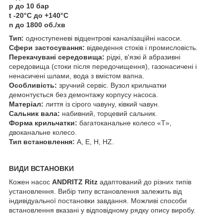
p до 10 бар
t -20°C до +140°C
n до 1800 об./хв
Тип:
одноступеневі відцентрові каналізаційні насоси.
Сфери застосування:
відведення стоків і промисловість.
Перекачувані середовища:
рідкі, в'язкі й абразивні
середовища (стоки після передочищення), газонасичені і
ненасичені шлами, вода з вмістом вапна.
Особливість:
зручний сервіс. Вузол крильчатки
демонтується без демонтажу корпусу насоса.
Матеріал:
лиття із сірого чавуну, ківкий чавун.
Сальник вала:
набивний, торцевий сальник.
Форма крильчатки:
багатоканальне колесо «T»,
двоканальне колесо.
Тип встановлення:
A, E, H, HZ.
ВИДИ ВСТАНОВКИ
Кожен насос
ANDRITZ Ritz
адаптований до різних типів
установлення. Вибір типу встановлення залежить від
індивідуальної постановки завдання. Можливі способи
встановлення вказані у відповідному рядку опису виробу.