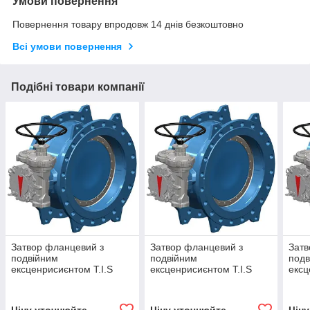
Умови повернення
Повернення товару впродовж 14 днів безкоштовно
Всі умови повернення
Подібні товари компанії
Затвор фланцевий з
Затвор фланцевий з
Затв
подвійним
подвійним
подв
ексценрисиєнтом T.I.S
ексценрисиєнтом T.I.S
ексц
service (Італія) D142 TIS
service (Італія) D141 TIS
serv
DN1800 PN25 (ДУ1800
DN2000 PN16 (ДУ2000
DN1
РУ25) ТИС
РУ16) ТІС
РУ16