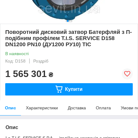
Поворотний дисковий затвор Батерфляй з П-
подібним профілем T.I.S. SERVICE D158
DN1200 PN10 (ДУ1200 РУ10) ТІС
В наявності
Код: D158
Роздріб
1 565 301
₴
Купити
Опис
Характеристики
Доставка
Оплата
Умови п
Опис
La T.I.S. SERVICE S.P.A — італійська компанія є світовим