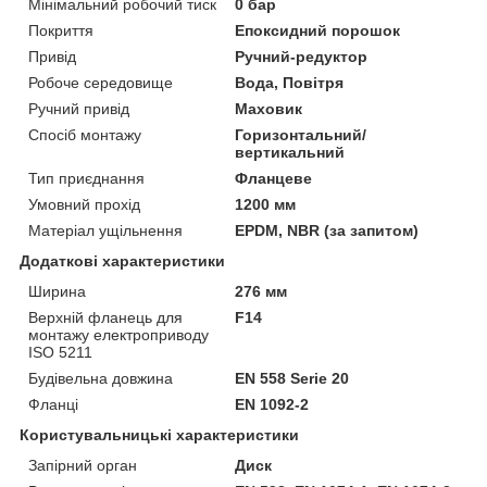
Мінімальний робочий тиск
0 бар
Покриття
Епоксидний порошок
Привід
Ручний-редуктор
Робоче середовище
Вода, Повітря
Ручний привід
Маховик
Спосіб монтажу
Горизонтальний/
вертикальний
Тип приєднання
Фланцеве
Умовний прохід
1200 мм
Матеріал ущільнення
EPDM, NBR (за запитом)
Додаткові характеристики
Ширина
276 мм
Верхній фланець для
F14
монтажу електроприводу
ISO 5211
Будівельна довжина
EN 558 Serie 20
Фланці
EN 1092-2
Користувальницькі характеристики
Запірний орган
Диск