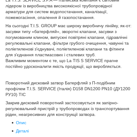
лідером із виробництва високоякісної трубопровідної
арматури для систем водопостачання, каналізації,
пожежогасіння, опалення й газопостачання.
На сьогодні T.I.S. GROUP має широку виробничу лінійку, як-от:
засувки типу «батерфляй», зворотні клапани, засувки з
погумованим клином, випускні повітряні клапани, гідравлічні
регулювальні клапани, фільтри грубого очищення, чавунні та
поліетиленові з'єднувачі, поліетиленові клапани та фітинги
для з'єднання пластмасових і сталевих труб.
Важливим моментом є те, що La TIS S SERVICE прагне
постійно удосконалити якість продукції, що виробляється.
Поворотний дисковий затвор Батерфляй з П-подібним
профілем T.I.S. SERVICE (Італія) D158 DN1200 PN10 (ДУ1200
РУ10) ТІС
Закрив дисковий поворотний застосовується як запірно-
регулювальний пристрій у трубопроводах із транспортування
рідин, неагресивних для конструкції затвора.
Опис
Деталі