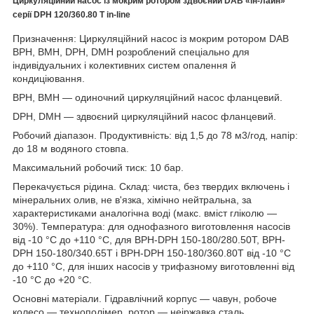
Циркуляційний насос із мокрим ротором здвоєний DAB «ін-лайн»
серії DPH 120/360.80 T
in-line
Призначення: Циркуляційний насос із мокрим ротором DAB
BPH, BMH, DPH, DMH розроблений спеціально для
індивідуальних і колективних систем опалення й
кондиціювання.
BPH, BMH — одиночний циркуляційний насос фланцевий.
DPH, DMH — здвоєний циркуляційний насос фланцевий.
Робочий діапазон. Продуктивність: від 1,5 до 78 м3/год, напір:
до 18 м водяного стовпа.
Максимальний робочий тиск: 10 бар.
Перекачується рідина. Склад: чиста, без твердих включень і
мінеральних олив, не в'язка, хімічно нейтральна, за
характеристиками аналогічна воді (макс. вміст гліколю —
30%). Температура: для однофазного виготовлення насосів
від -10 °C до +110 °C, для BPH-DPH 150-180/280.50T, BPH-
DPH 150-180/340.65T і BPH-DPH 150-180/360.80T від -10 °C
до +110 °C, для інших насосів у трифазному виготовленні від
-10 °C до +20 °C.
Основні матеріали. Гідравлічний корпус — чавун, робоче
колесо — технополімер, ротор — неіржавка сталь,