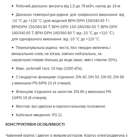
Робочий діапазон: витрата від 1,5 до 78 м
3
/ч, напор до 18 м.
Діапазон температури рідини: для трифазного виконання: від
-10 °C до +120 °C (для моделей BPH-DPH 150/340.65 T і
BPHDPH 150/360.80 T; BPH-DPH 150-180/280.50 T; BPH-DPH
180/340.65 T; BPH-DPH 180/360.80 T: від -10 °C до +110 °C).
для однофазного виконання: від -10 °C до +110 °C.
Перекачувальна рідина: чиста, без твердих включень і
мінеральних олив, не в'язка, хімічно нейтральна, за
характеристиками близька до води (макс. вміст гліколю 30%).
Макс. робочий тиск: 10 бар (1000 кПа).
Стандартне фланцеве з'єднання: DN 40, DN 50, DN 65, DN 80
у виконанні PN 6/PN 10 (4 отвори).
Фланцове з'єднання за запитом: DN 80 у виконанні PN
10/PN 16 (8 отворів).
Монтаж: вал двигуна в горизонтальному положенні.
Кабельне введення: PG 11.
КОНСТРУКТИВНІ ОСОБЛИВОСТІ
Чавунний корпус і двигун із мокрим ротором. Корпус електродвигуна з