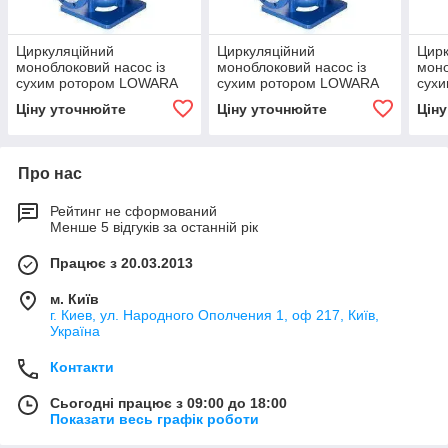
Циркуляційний
Циркуляційний
Цирк
моноблоковий насос із
моноблоковий насос із
моно
сухим ротором LOWARA
сухим ротором LOWARA
сух
«ін-лайн» серії LNES 80-
«ін-лайн» серії LNEE 80-
«ін-
Ціну уточнюйте
Ціну уточнюйте
Цін
200/220-P25VCC4 in-line
160/55-P25VCC4 in-line
160/
Про нас
Рейтинг не сформований
Менше 5 відгуків за останній рік
Працює з 20.03.2013
м. Київ
г. Киев, ул. Народного Ополчения 1, оф 217, Київ,
Україна
Контакти
Сьогодні працює з 09:00 до 18:00
Показати весь графік роботи