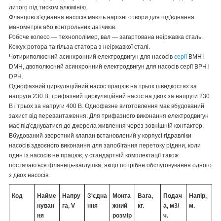
литого під тиском алюмінію.
Фланцові з'єднання насосів мають нарізні отвори для під'єднання
манометрів або контрольних датчиків.
Робоче колесо — технополімер, вал — загартована неіржавка сталь.
Кожух ротора та гільза статора з неіржавкої сталі.
Чотириполюсний асинхронний електродвигун для насосів
серії
BMH і
DMH, двополюсний асинхронний електродвигун для насосів серії BPH і
DPH.
Однофазний циркуляційний насос працює на трьох швидкостях за
напруги 230 В, трифазний циркуляційний насос на двох за напруги 230
В і трьох за напруги 400 В. Однофазне виготовлення має вбудований
захист від перевантаження. Для трифазного виконання електродвигун
має під'єднуватися до джерела живлення через зовнішній контактор.
Вбудований зворотний клапан встановлений у корпусі гідравліки
насосів здвоєного виконання для запобігання перетоку рідини, коли
один із насосів не працює; у стандартній комплектації також
постачається фланець-заглушка, якщо потрібне обслуговування одного
з двох насосів.
Код
Найме
Напру
З'єдна
Монта
Вага,
Подач
Напір,
нуван
га, V
ння
жний
кг.
а, м
3
/
м.
ня
розмір
ч.