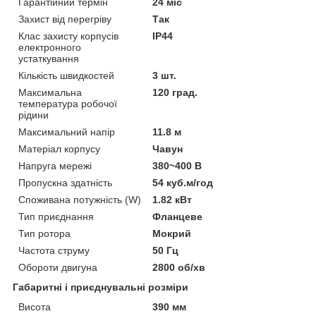
Гарантійний термін
24 міс
Захист від перегріву
Так
Клас захисту корпусів
IP44
електронного
устаткування
Кількість швидкостей
3 шт.
Максимальна
120 град.
температура робочої
рідини
Максимальний напір
11.8 м
Матеріал корпусу
Чавун
Напруга мережі
380~400 В
Пропускна здатність
54 куб.м/год
Споживана потужність (W)
1.82 кВт
Тип приєднання
Фланцеве
Тип ротора
Мокрий
Частота струму
50 Гц
Обороти двигуна
2800 об/хв
Габаритні і приєднувальні розміри
Висота
390 мм