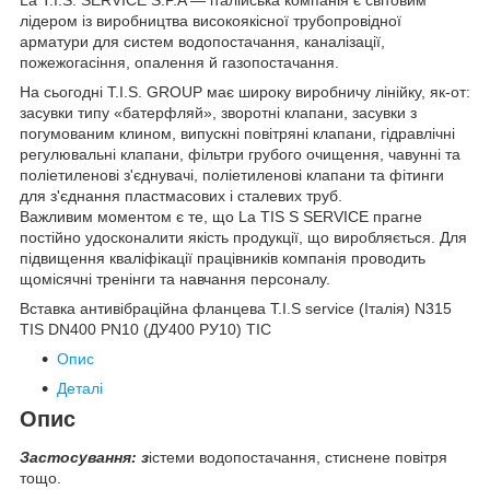
лідером із виробництва високоякісної трубопровідної
арматури для систем водопостачання, каналізації,
пожежогасіння, опалення й газопостачання.
На сьогодні T.I.S. GROUP має широку виробничу лінійку, як-от:
засувки типу «батерфляй», зворотні клапани, засувки з
погумованим клином, випускні повітряні клапани, гідравлічні
регулювальні клапани, фільтри грубого очищення, чавунні та
поліетиленові з'єднувачі, поліетиленові клапани та фітинги
для з'єднання пластмасових і сталевих труб.
Важливим моментом є те, що La TIS S SERVICE прагне
постійно удосконалити якість продукції, що виробляється. Для
підвищення кваліфікації працівників компанія проводить
щомісячні тренінги та навчання персоналу.
Вставка антивібраційна фланцева T.I.S service (Італія) N315
TIS DN400 PN10 (ДУ400 РУ10) ТІС
Опис
Деталі
Опис
Застосування: з
істеми водопостачання, стиснене повітря
тощо.