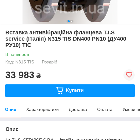
Вставка антивібраційна фланцева T.I.S
service (Італія) N315 TIS DN400 PN10 (ДУ400
РУ10) ТІС
В наявності
Код: N315 TIS
Роздріб
33 983
₴
Купити
Опис
Характеристики
Доставка
Оплата
Умови п
Опис
La T.I.S. SERVICE S.P.A — італійська компанія є світовим