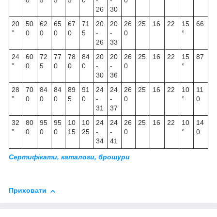
”
0
5
5
5
0
-
-
0
°
26
30
20
50
62
65
67
71
20
20
26
25
16
22
15
66
”
0
0
0
0
5
-
-
0
°
26
33
24
60
72
77
78
84
20
20
26
25
16
22
15
87
”
0
5
0
0
0
-
-
0
°
30
36
28
70
84
84
89
91
24
24
26
25
16
22
10
11
”
0
0
0
5
0
-
-
0
°
0
31
37
32
80
95
95
10
10
24
24
26
25
16
22
10
14
”
0
0
0
15
25
-
-
0
°
0
34
41
Сертифікати, каталоги, брошури
Приховати