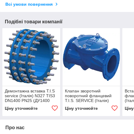
Всі умови повернення
Подібні товари компанії
Демонтажна вставка T.I.S
Клапан зворотний
Вста
service (Італія) N327 TIS3
поворотний фланцевий
флан
DN1400 PN25 (ДУ1400
T.I.S. SERVICE (Італія)
(Іта
РУ25) ТІС
C070 GS DN400 PN10
PN10
Ціну уточнюйте
Ціну уточнюйте
Цін
Про нас