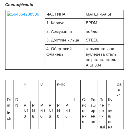
Специфікація
ЧАСТИНА
МАТЕРИАЛЫ
1. Корпус
EPDM
2. Армування
нейлон
3. Дротове кільце
STEEL
4. Обертовий
гальванізована
фланець
вуглецева сталь;
неіржавка сталь
AISI 304
K
D
n-ød
Ва
га,
кг
Di
D
L
Ст
Ро
По
Ку
m
N
ис
зш
пе
т
P
P
P
P
P
P
не
ир
ре
змі
N1
N1
N1
N1
N1
N1
In
нн
ен
чн
щ
0
6
0
6
0
6
ch
я
ня
е
ен
змі
ня