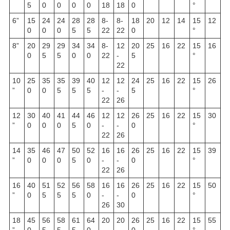
5
0
0
0
0
18
18
0
°
6”
15
24
24
28
28
8-
8-
18
20
12
14
15
12
0
0
0
5
5
22
22
0
°
8”
20
29
29
34
34
8-
12
20
25
16
22
15
16
0
5
5
0
0
22
-
5
°
22
10
25
35
35
39
40
12
12
24
25
16
22
15
26
”
0
0
5
5
5
-
-
5
°
22
26
12
30
40
41
44
46
12
12
26
25
16
22
15
30
”
0
0
0
5
0
-
-
0
°
22
26
14
35
46
47
50
52
16
16
26
25
16
22
15
39
”
0
0
0
5
0
-
-
0
°
22
26
16
40
51
52
56
58
16
16
26
25
16
22
15
50
”
0
5
5
5
0
-
-
0
°
26
30
18
45
56
58
61
64
20
20
26
25
16
22
15
55