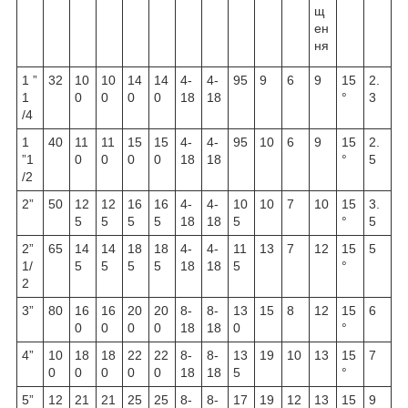
щ
ен
ня
1 ”
32
10
10
14
14
4-
4-
95
9
6
9
15
2.
1
0
0
0
0
18
18
°
3
/4
1
40
11
11
15
15
4-
4-
95
10
6
9
15
2.
”1
0
0
0
0
18
18
°
5
/2
2”
50
12
12
16
16
4-
4-
10
10
7
10
15
3.
5
5
5
5
18
18
5
°
5
2”
65
14
14
18
18
4-
4-
11
13
7
12
15
5
1/
5
5
5
5
18
18
5
°
2
3”
80
16
16
20
20
8-
8-
13
15
8
12
15
6
0
0
0
0
18
18
0
°
4”
10
18
18
22
22
8-
8-
13
19
10
13
15
7
0
0
0
0
0
18
18
5
°
5”
12
21
21
25
25
8-
8-
17
19
12
13
15
9