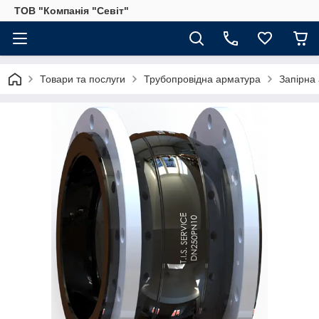
ТОВ "Компанія "Севіт"
Товари та послуги
Трубопровідна арматура
Запірна 