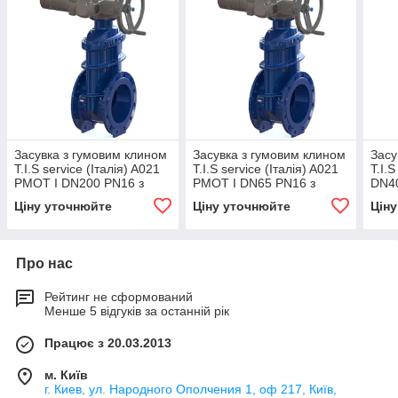
Засувка з гумовим клином
Засувка з гумовим клином
Засу
T.I.S service (Італія) A021
T.I.S service (Італія) A021
T.I.
PMOT I DN200 PN16 з
PMOT I DN65 PN16 з
DN4
електроприводом AUMA
електроприводом AUMA
еле
Ціну уточнюйте
Ціну уточнюйте
Цін
SA10.2
SA07.6
NOR
Про нас
Рейтинг не сформований
Менше 5 відгуків за останній рік
Працює з 20.03.2013
м. Київ
г. Киев, ул. Народного Ополчения 1, оф 217, Київ,