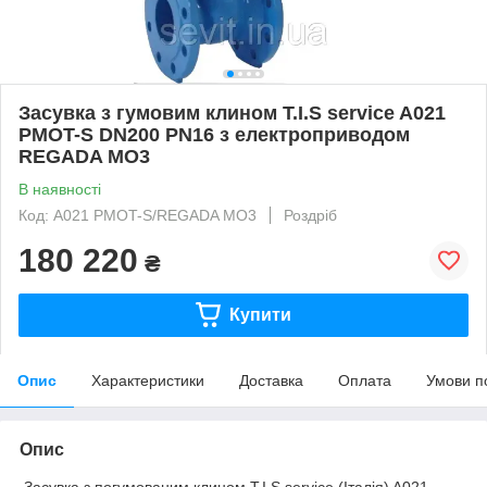
Засувка з гумовим клином T.I.S service A021
PMOT-S DN200 PN16 з електроприводом
REGADA MO3
В наявності
Код: A021 PMOT-S/REGADA MO3
Роздріб
180 220
₴
Купити
Опис
Характеристики
Доставка
Оплата
Умови п
Опис
Засувка з погумованим клином T.I.S service (Італія) A021