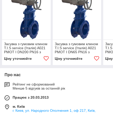
Засувка з гумовим клином
Засувка з гумовим клином
Засу
T.I.S service (Італія) A021
T.I.S service (Італія) A021
T.I.S
PMOT I DN200 PN16 з
PMOT I DN65 PN16 з
PMOT
електроприводом AUMA
електроприводом AUMA
еле
Ціну уточнюйте
Ціну уточнюйте
Цін
SA10.2
SA07.6
SA14
Про нас
Рейтинг не сформований
Менше 5 відгуків за останній рік
Працює з 20.03.2013
м. Київ
г. Киев, ул. Народного Ополчения 1, оф 217, Київ,