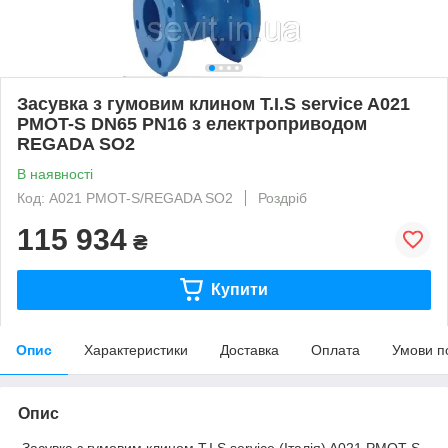
Засувка з гумовим клином T.I.S service A021
PMOT-S DN65 PN16 з електроприводом
REGADA SO2
В наявності
Код: A021 PMOT-S/REGADA SO2
Роздріб
115 934
₴
Купити
Опис
Характеристики
Доставка
Оплата
Умови п
Опис
Засувка з гумовим клином T.I.S service (Італія) A021 PMOT-S