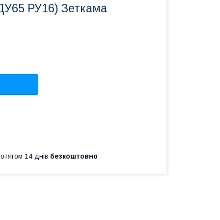
ДУ65 РУ16) Зеткама
А
ротягом 14 днів
безкоштовно