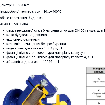
іаметр: 15-400 mm
ежа робочої температури: -10…+400°C
обоче положення: будь-яка
ХАРАКТЕРИСТИКА
сітка з неіржавкої сталі (укріплена сітка для DN 50 і вище, дл
мала будівельна довжина
екологічно безпечний
можливість очищення без розбирання
будівельна довжина en 558-1 ряд 1
фланці згідно з en 1092-1 для матеріалу корпусу F
фланці згідно з en 1092-2 для матеріалу корпусу A, C, D
зібраний згідно з en — 12266 — 1