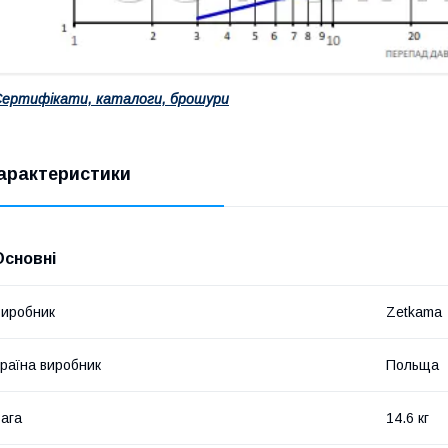
ертифікати, каталоги, брошури
арактеристики
Основні
иробник
Zetkama
раїна виробник
Польща
ага
14.6 кг