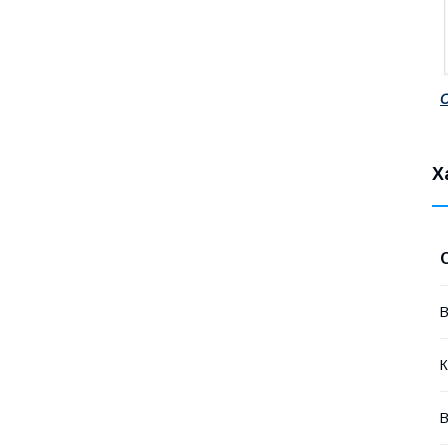
С
Х
В
К
В