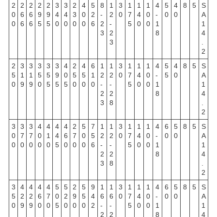
2
2
2
2
2
3
3
2
4
5
8
1
3
1
1
1
4
5
4
8
5
S
0
6
6
9
9
4
4
3
0
2
-
2
0
7
4
0
-
0
0
A
0
6
6
5
5
0
0
0
0
6
2
-
5
0
0
1
1
3
2
8
4
3
.
2
2
3
3
3
3
3
4
2
4
6
1
1
3
1
1
1
4
5
4
8
5
S
5
1
1
5
5
9
0
5
5
1
2
2
0
7
4
0
-
5
0
A
0
9
9
0
5
5
5
0
0
0
-
-
5
0
0
1
1
2
2
8
4
3
8
.
2
3
3
3
4
4
4
4
2
5
7
1
1
3
1
1
1
4
6
5
8
5
S
0
7
7
0
1
4
6
7
0
5
2
2
0
7
4
0
-
0
0
A
0
0
0
0
0
5
0
0
0
6
-
-
5
0
0
1
1
2
2
8
4
3
8
.
2
3
4
4
4
4
5
5
2
5
9
1
1
3
1
1
1
4
6
5
8
5
S
5
2
2
6
7
0
2
9
5
4
6
6
0
7
4
0
-
0
0
A
0
9
9
0
0
5
0
0
0
2
-
-
5
0
0
1
1
2
2
8
4