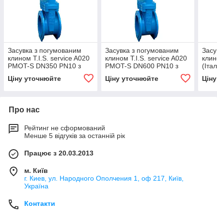
Засувка з погумованим
Засувка з погумованим
Засу
клином T.I.S. service A020
клином T.I.S. service A020
клин
PMOT-S DN350 PN10 з
PMOT-S DN600 PN10 з
(Іта
електроприводом AUMA
електроприводом AUMA
DN6
Ціну уточнюйте
Ціну уточнюйте
Цін
NORM SA14.6
NORM SA16.2
еле
SA14
Про нас
Рейтинг не сформований
Менше 5 відгуків за останній рік
Працює з 20.03.2013
м. Київ
г. Киев, ул. Народного Ополчения 1, оф 217, Київ,
Україна
Контакти