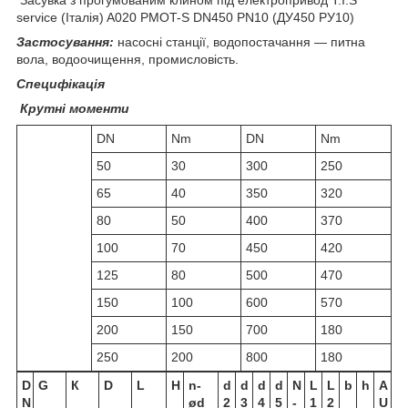
service (Італія) A020 PMOT-S DN450 PN10 (ДУ450 РУ10)
Застосування:
насосні станції, водопостачання — питна
вола, водоочищення, промисловість.
Специфікація
Крутні моменти
DN
Nm
DN
Nm
50
30
300
250
65
40
350
320
80
50
400
370
100
70
450
420
125
80
500
470
150
100
600
570
200
150
700
180
250
200
800
180
D
G
К
D
L
H
n-
d
d
d
d
N
L
L
b
h
A
N
ød
2
3
4
5
-
1
2
U