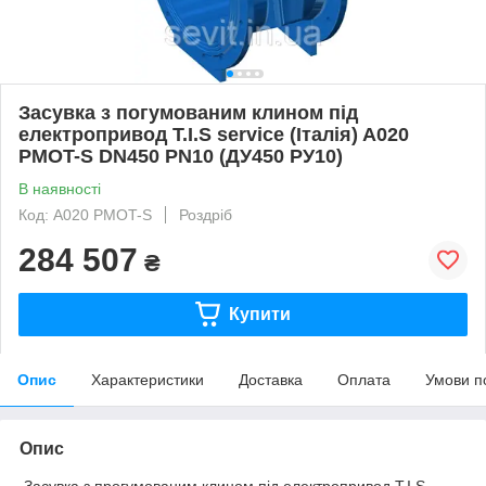
Засувка з погумованим клином під
електропривод T.I.S service (Італія) A020
PMOT-S DN450 PN10 (ДУ450 РУ10)
В наявності
Код: A020 PMOT-S
Роздріб
284 507
₴
Купити
Опис
Характеристики
Доставка
Оплата
Умови п
Опис
Засувка з прогумованим клином під електропривод T.I.S