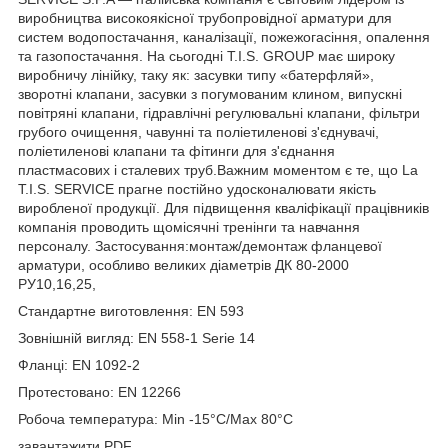
виробництва високоякісної трубопровідної арматури для
систем водопостачання, каналізації, пожежогасіння, опалення
та газопостачання. На сьогодні T.I.S. GROUP має широку
виробничу лінійку, таку як: засувки типу «батерфляй»,
зворотні клапани, засувки з погумованим клином, випускні
повітряні клапани, гідравлічні регулювальні клапани, фільтри
грубого очищення, чавунні та поліетиленові з'єднувачі,
поліетиленові клапани та фітинги для з'єднання
пластмасових і сталевих труб.Важним моментом є те, що La
T.I.S. SERVICE прагне постійно удосконалювати якість
виробленої продукції. Для підвищення кваліфікації працівників
компанія проводить щомісячні тренінги та навчання
персоналу. Застосування:монтаж/демонтаж фланцевої
арматури, особливо великих діаметрів ДК 80-2000
РУ10,16,25,
Стандартне виготовлення: EN 593
Зовнішній вигляд: EN 558-1 Serie 14
Фланці: EN 1092-2
Протестовано: EN 12266
Робоча температура: Min -15°C/Max 80°C
завантажити PDF