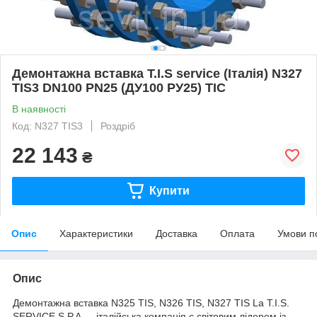
Демонтажна вставка T.I.S service (Італія) N327
TIS3 DN100 PN25 (ДУ100 РУ25) ТІС
В наявності
Код: N327 TIS3
Роздріб
22 143
₴
Купити
Опис
Характеристики
Доставка
Оплата
Умови п
Опис
Демонтажна вставка N325 TIS, N326 TIS, N327 TIS La T.I.S.
SERVICE S.P.A — італійська компанія є світовим лідером із