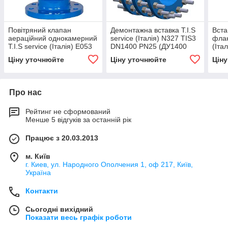
Повітряний клапан
Демонтажна вставка T.I.S
Вста
аераційний однокамерний
service (Італія) N327 TIS3
флан
T.I.S service (Італія) E053
DN1400 PN25 (ДУ1400
(Іта
TIS DN250 PN25 (ДУ250
РУ25) ТІС
PN10
Ціну уточнюйте
Ціну уточнюйте
Цін
РУ25) ТІС
Про нас
Рейтинг не сформований
Менше 5 відгуків за останній рік
Працює з 20.03.2013
м. Київ
г. Киев, ул. Народного Ополчения 1, оф 217, Київ,
Україна
Контакти
Сьогодні вихідний
Показати весь графік роботи