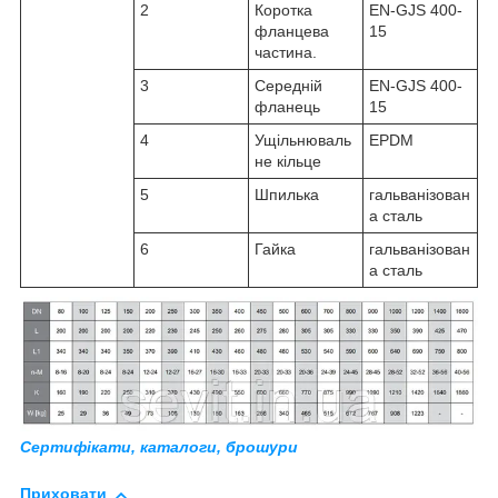
2
Коротка
EN-GJS 400-
фланцева
15
частина.
3
Середній
EN-GJS 400-
фланець
15
4
Ущільнюваль
EPDM
не кільце
5
Шпилька
гальванізован
а сталь
6
Гайка
гальванізован
а сталь
Сертифікати, каталоги, брошури
Приховати