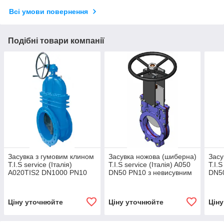
Всі умови повернення
Подібні товари компанії
Засувка з гумовим клином
Засувка ножова (шиберна)
Засу
T.I.S service (Італія)
T.I.S service (Італія) A050
T.I.S
А020TIS2 DN1000 PN10
DN50 PN10 з невисувним
DN50
(ДУ1000 РУ10)
штоком і маховиком
шток
ред
Ціну уточнюйте
Ціну уточнюйте
Цін