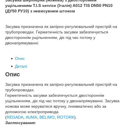
ущільненням T.I.S service (Італія) A012 TIS DN50 PN10
(ДУ50 РУ10) з невисувним штоком
Засувка призначена як запірно-регулювальний пристрій на
трубопроводах. Герметичність засувки забезпечується
двостороннім ущільненням, діє під час потоку у
двонапрямуванні.
Опис
Деталі
Опис
Засувка призначена як запірно-регулювальний пристрій на
трубопроводах.
Герметичність засувки забезпечується двостороннім
ущільненням, діє під час потоку у двонапрямуванні. Засувка
ножова може керуватися вручну, пневматично або за
допомогою електропривода
(
REGADA
,
AUMA
,
BELIMO
,
ROTORK
).
Застосування: