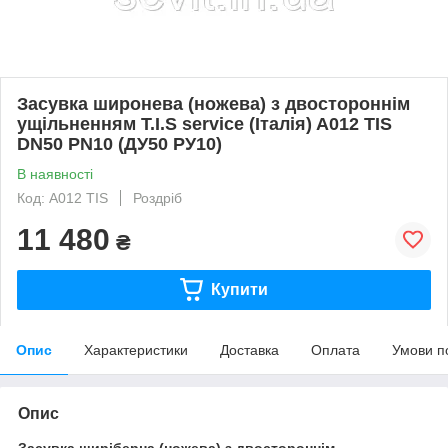
Засувка широнева (ножева) з двостороннім
ущільненням T.I.S service (Італія) A012 TIS
DN50 PN10 (ДУ50 РУ10)
В наявності
Код: A012 TIS
Роздріб
11 480
₴
Купити
Опис
Характеристики
Доставка
Оплата
Умови п
Опис
Засувка ширіберна (ножева) з двостороннім