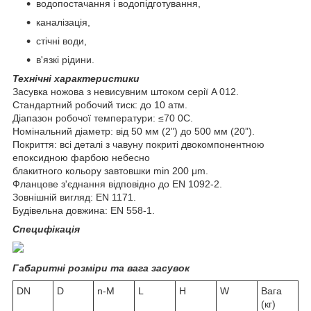
водопостачання і водопідготування,
каналізація,
стічні води,
в'язкі рідини.
Технічні характеристики
Засувка ножова з невисувним штоком серії A 012.
Стандартний робочий тиск: до 10 атм.
Діапазон робочої температури: ≤70
0
С.
Номінальний діаметр: від 50 мм (2") до 500 мм (20”).
Покриття: всі деталі з чавуну покриті двокомпонентною
епоксидною фарбою небесно
блакитного кольору завтовшки min 200 μm.
Фланцове з'єднання відповідно до EN 1092-2.
Зовнішній вигляд: EN 1171.
Будівельна довжина: EN 558-1.
Специфікація
Габаритні розміри та вага засувок
DN
D
n-M
L
H
W
Вага
(кг)