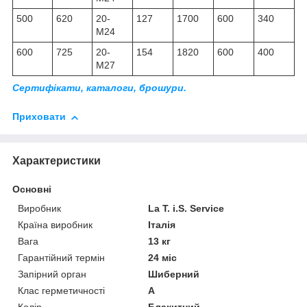
500
620
20-
127
1700
600
340
М24
600
725
20-
154
1820
600
400
М27
Сертифікати, каталоги, брошури.
Приховати
Характеристики
Основні
Виробник
La T. i.S. Service
Країна виробник
Італія
Вага
13 кг
Гарантійний термін
24 міс
Запірний орган
Шиберний
Клас герметичності
А