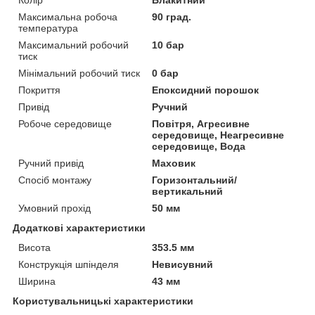
Колір
Блакитний
Максимальна робоча
90 град.
температура
Максимальний робочий
10 бар
тиск
Мінімальний робочий тиск
0 бар
Покриття
Епоксидний порошок
Привід
Ручний
Робоче середовище
Повітря, Агресивне
середовище, Неагресивне
середовище, Вода
Ручний привід
Маховик
Спосіб монтажу
Горизонтальний/
вертикальний
Умовний прохід
50 мм
Додаткові характеристики
Висота
353.5 мм
Конструкція шпінделя
Невисувний
Ширина
43 мм
Користувальницькі характеристики