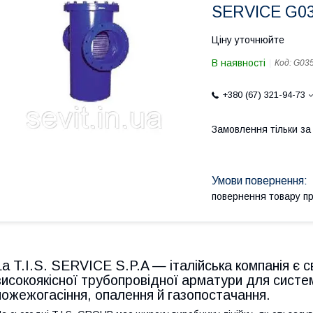
SERVICE G03
Ціну уточнюйте
В наявності
Код:
G035
+380 (67) 321-94-73
Замовлення тільки з
повернення товару п
La T.I.S. SERVICE S.P.A — італійська компанія є 
високоякісної трубопровідної арматури для систем
пожежогасіння, опалення й газопостачання.