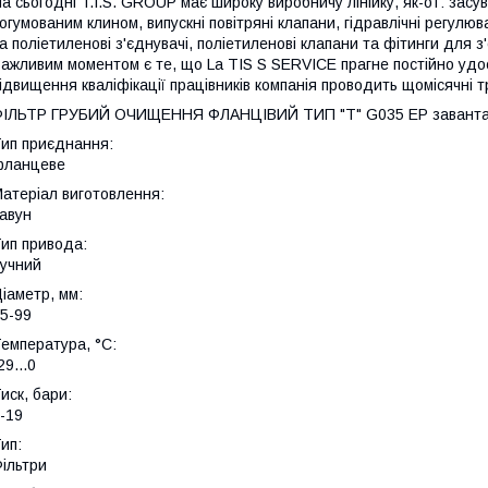
а сьогодні T.I.S. GROUP має широку виробничу лінійку, як-от: засу
огумованим клином, випускні повітряні клапани, гідравлічні регулю
а поліетиленові з'єднувачі, поліетиленові клапани та фітинги для 
ажливим моментом є те, що La TIS S SERVICE прагне постійно удос
ідвищення кваліфікації працівників компанія проводить щомісячні т
ФІЛЬТР ГРУБИЙ ОЧИЩЕННЯ ФЛАНЦІВИЙ ТИП "Т" G035 EP заванта
ип приєднання:
фланцеве
атеріал виготовлення:
авун
ип привода:
учний
іаметр, мм:
5-99
емпература, °C:
29...0
иск, бари:
-19
ип:
ільтри