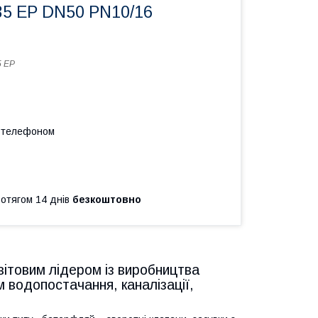
5 EP DN50 PN10/16
 EP
а телефоном
ротягом 14 днів
безкоштовно
світовим лідером із виробництва
 водопостачання, каналізації,