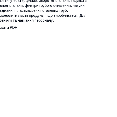
вки типу «батерфляй», зворотні клапани, засувки з
вальні клапани, фільтри грубого очищення, чавунні
з'єднання пластмасових і сталевих труб.
коналити якість продукції, що виробляється. Для
ренінги та навчання персоналу.
жити PDF