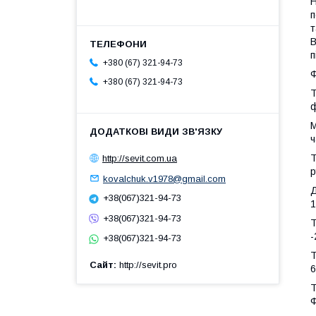
Н
п
т
В
п
+380 (67) 321-94-73
+380 (67) 321-94-73
Т
М
ч
Т
http://sevit.com.ua
р
kovalchuk.v1978@gmail.com
Д
+38(067)321-94-73
1
+38(067)321-94-73
Т
-
+38(067)321-94-73
Т
Сайт
http://sevit.pro
6
Т
Ф