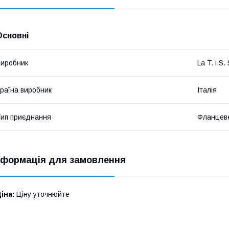
Основні
иробник
La T. i.S.
раїна виробник
Італія
ип приєднання
Фланцев
нформація для замовлення
іна:
Ціну уточнюйте