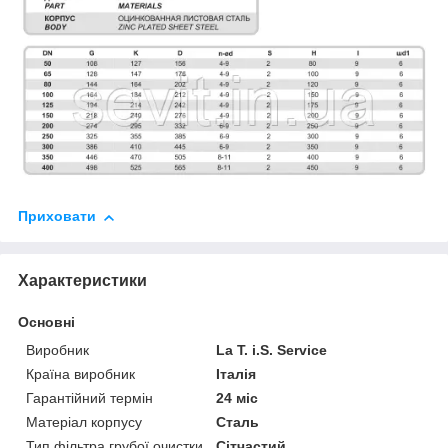
Приховати
Характеристики
Основні
Виробник
La T. i.S. Service
Країна виробник
Італія
Гарантійний термін
24 міс
Матеріал корпусу
Сталь
Тип фільтра грубої очистки
Сітчастий