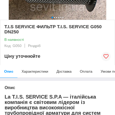
T.I.S SERVICE ФИЛЬТР T.I.S. SERVICE G050
DN250
В наявності
Код: G050
Роздріб
Ціну уточнюйте
Опис
Характеристики
Доставка
Оплата
Умови п
Опис
La T.I.S. SERVICE S.P.A — італійська
компанія є світовим лідером із
виробництва високоякісної
трубопровідної арматури для систем