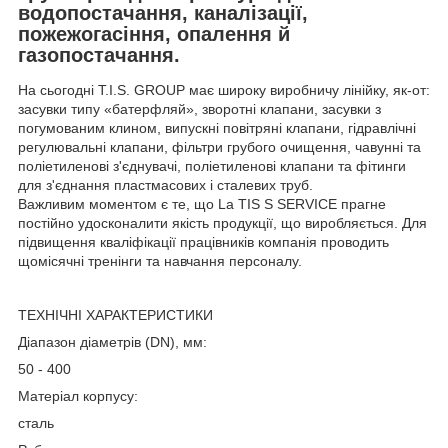
водопостачання, каналізації,
пожежогасіння, опалення й
газопостачання.
На сьогодні T.I.S. GROUP має широку виробничу лінійку, як-от:
засувки типу «батерфляй», зворотні клапани, засувки з
погумованим клином, випускні повітряні клапани, гідравлічні
регулювальні клапани, фільтри грубого очищення, чавунні та
поліетиленові з'єднувачі, поліетиленові клапани та фітинги
для з'єднання пластмасових і сталевих труб.
Важливим моментом є те, що La TIS S SERVICE прагне
постійно удосконалити якість продукції, що виробляється. Для
підвищення кваліфікації працівників компанія проводить
щомісячні тренінги та навчання персоналу.
ТЕХНІЧНІ ХАРАКТЕРИСТИКИ
Діапазон діаметрів (DN), мм:
50 - 400
Матеріал корпусу:
сталь