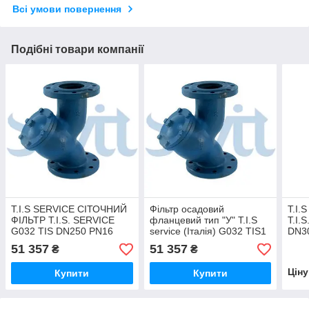
Всі умови повернення
Подібні товари компанії
T.I.S SERVICE СІТОЧНИЙ
Фільтр осадовий
T.I.
ФІЛЬТР T.I.S. SERVICE
фланцевий тип "У" T.I.S
T.I.
G032 TIS DN250 PN16
service (Італія) G032 TIS1
DN3
DN250 PN16 (ДУ250
51 357
51 357
₴
₴
РУ16) ТІС
Цін
Купити
Купити