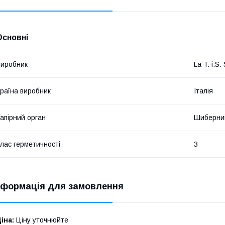
Основні
иробник
La T. i.S.
раїна виробник
Італія
апірний орган
Шиберни
лас герметичності
З
нформація для замовлення
іна:
Ціну уточнюйте