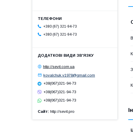
+380 (67) 321-94-73
+380 (67) 321-94-73
В
К
http://sevit.com.ua
З
kovalchuk.v1978@gmail.com
+38(067)321-94-73
К
+38(067)321-94-73
+38(067)321-94-73
І
Сайт
http://sevit.pro
Ц