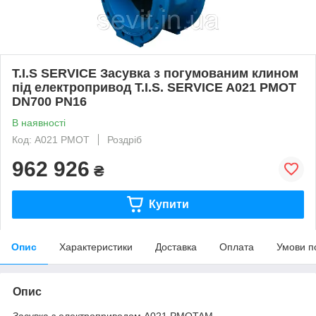
T.I.S SERVICE Засувка з погумованим клином
під електропривод T.I.S. SERVICE A021 PMOT
DN700 PN16
В наявності
Код: A021 PMOT
Роздріб
962 926
₴
Купити
Опис
Характеристики
Доставка
Оплата
Умови п
Опис
Засувка з електроприводом A021 PMOTAM