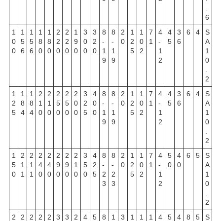
.
6
1
1
1
1
1
2
2
1
3
3
8
8
2
1
1
7
4
4
3
6
4
S
0
5
5
8
8
2
2
9
0
2
-
-
0
2
0
1
-
5
6
A
0
6
6
0
0
0
0
0
0
0
1
1
5
2
1
1
9
9
2
0
.
2
1
1
1
2
2
2
2
2
3
4
8
8
2
1
1
7
4
4
3
6
4
S
2
8
8
1
1
5
5
0
2
0
-
-
0
2
0
1
-
5
6
A
5
4
4
0
0
0
0
0
5
0
1
1
5
2
1
1
9
9
2
0
.
2
1
2
2
2
2
2
2
2
3
4
8
8
2
1
1
7
4
5
4
6
5
S
5
1
1
4
4
9
9
1
5
2
-
-
0
2
0
1
-
0
0
A
0
1
1
0
0
0
0
0
0
5
2
2
5
2
1
1
3
3
2
0
.
2
2
2
2
2
2
3
3
2
4
5
8
1
3
1
1
1
4
5
4
8
5
S