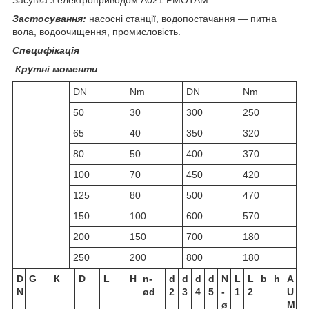
Застосування:
насосні станції, водопостачання — питна
вола, водоочищення, промисловість.
Специфікація
Крутні моменти
DN
Nm
DN
Nm
50
30
300
250
65
40
350
320
80
50
400
370
100
70
450
420
125
80
500
470
150
100
600
570
200
150
700
180
250
200
800
180
D
G
К
D
L
H
n-
d
d
d
d
N
L
L
b
h
A
N
ød
2
3
4
5
-
1
2
U
ø
M