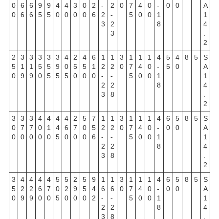
0
6
6
9
9
4
4
3
0
2
-
2
0
7
4
0
-
0
0
A
0
6
6
5
5
0
0
0
0
6
2
-
5
0
0
1
1
3
2
8
4
3
.
2
2
3
3
3
3
3
4
2
4
6
1
1
3
1
1
1
4
5
4
8
5
S
5
1
1
5
5
9
0
5
5
1
2
2
0
7
4
0
-
5
0
A
0
9
9
0
5
5
5
0
0
0
-
-
5
0
0
1
1
2
2
8
4
3
8
.
2
3
3
3
4
4
4
4
2
5
7
1
1
3
1
1
1
4
6
5
8
5
S
0
7
7
0
1
4
6
7
0
5
2
2
0
7
4
0
-
0
0
A
0
0
0
0
0
5
0
0
0
6
-
-
5
0
0
1
1
2
2
8
4
3
8
.
2
3
4
4
4
4
5
5
2
5
9
1
1
3
1
1
1
4
6
5
8
5
S
5
2
2
6
7
0
2
9
5
4
6
6
0
7
4
0
-
0
0
A
0
9
9
0
0
5
0
0
0
2
-
-
5
0
0
1
1
2
2
8
4
3
8
.