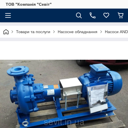
ТОВ "Компанія "Севіт"
Товари та послуги
Насосне обладнання
Насоси AND