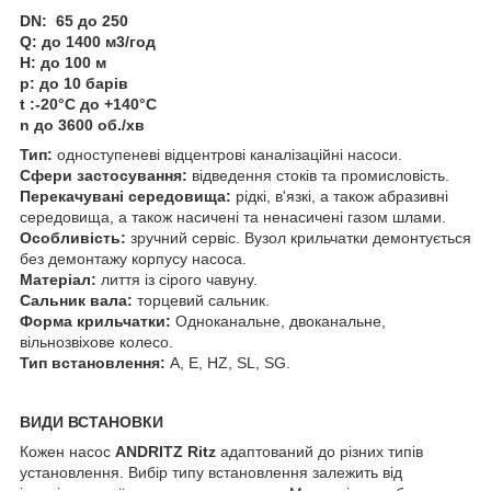
DN: 65 до 250
Q: до 1400 м
3
/год
H: до 100 м
p: до 10 барів
t :-20°C до +140°C
n до 3600 об./хв
Тип:
одноступеневі відцентрові каналізаційні насоси.
Сфери застосування:
відведення стоків та промисловість.
Перекачувані середовища:
рідкі, в'язкі, а також абразивні
середовища, а також насичені та ненасичені газом шлами.
Особливість:
зручний сервіс. Вузол крильчатки демонтується
без демонтажу корпусу насоса.
Матеріал:
лиття із сірого чавуну.
Сальник вала:
торцевий сальник.
Форма крильчатки:
Oдноканальне, двоканальне,
вільнозвіхове колесо.
Тип встановлення:
A, E, HZ, SL, SG.
ВИДИ ВСТАНОВКИ
Кожен насос
ANDRITZ Ritz
адаптований до різних типів
установлення. Вибір типу встановлення залежить від