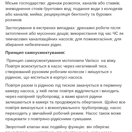
Міське господарство: дренаж розкопок, каналів або ставків;
зневоднення стоків ґрунтових вод; подання води з колодязів
або каналів; мийка; рециркуляція бентоніту та бурових
розчинів
Застосування в екстрених випадках: дренажні роботи після
затоплення або мусонних дощів; використання під час ЧС як
тимчасових каналізаційних насосів; для пожежогасіння; для
збирання небезпечних рідин.
Принцип самоусмоктування:
Принцип самоусмоктування мотопомпи Varisco на візку.
Повітря всмоктується в насос через негативний тиск,
створюваний рухомим робочим колесом і змішується з
рідиною, що міститься в корпусі насоса.
Повітря разом із рідиною під тиском закачується в первинну
камеру насоса, у якій легке повітря відділяється і виходить
через напірний трубопровід; а важкі краплі рідини
залишаються в камері та продовжують обертання. Щойно все
повітря викачується з всмоктувального трубопроводу, насос
переходить у звичайний робочий режим. Насос також може
працювати з повітряно-рідкісними сумішами.
Зворотний клапан має подвійну функцію: він оберігає