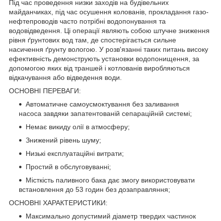
Під час проведення низки заходів на будівельних
майданчиках, під час осушення колованів, прокладання газо-
нефтепроводів часто потрібні водопонування та
водовідведення. Ці операції являють собою штучне зниження
рівня ґрунтових вод там, де спостерігається сильне
насичення ґрунту вологою. У розв'язанні таких питань високу
ефективність демонструють установки водопонищення, за
допомогою яких від траншей і котлованів виробляються
відкачування або відведення води.
ОСНОВНІ ПЕРЕВАГИ:
Автоматичне самоусмоктування без заливання
насоса завдяки запатентованій сепараційній системі;
Немає викиду олії в атмосферу;
Знижений рівень шуму;
Низькі експлуатаційні витрати;
Простий в обслуговуванні;
Місткість паливного бака дає змогу використовувати
встановлення до 53 годин без дозаправляння;
ОСНОВНІ ХАРАКТЕРИСТИКИ:
Максимально допустимий діаметр твердих частинок