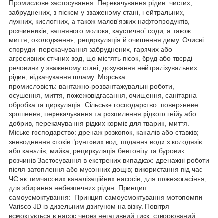
Промислове застосування: Перекачування рідин: чистих,
забруднених, з піском у зваженому стані, нейтральних,
лужних, кислотних, а також малов'язких нафтопродуктів,
розчинників, вапняного молока, каустичної соди, а також
миття, охолодження, рециркуляція й очищення диму. Очисні
споруди: перекачування забруднених, гарячих або
агресивних стічних вод, що містять пісок, бруд або тверді
речовини у зваженому стані, дозування нейтралізувальних
рідин, відкачування шламу. Морська
промисловість: вантажно-розвантажувальні роботи,
осушення, миття, пожежовідгасання, очищення, санітарна
обробка та циркуляція. Сільське господарство: поверхневе
зрошення, перекачування та розпилення рідкого гнійу або
добрив, перекачування рідких кормів для тварин, миття.
Міське господарство: дренаж розкопок, каналів або ставків;
зневоднення стоків ґрунтових вод; подання води з колодязів
або каналів; мийка; рециркуляція бентоніту та бурових
розчинів Застосування в екстрених випадках: дренажні роботи
після затоплення або мусонних дощів; використання під час
ЧС як тимчасових каналізаційних насосів; для пожежогасіння;
для збирання небезпечних рідин. Принцип
самоусмоктування: Принцип самоусмоктування мотопомпи
Varisco JD із дизельним двигуном на візку. Повітря
всмоктується в насос через негативний тиск, створюваний