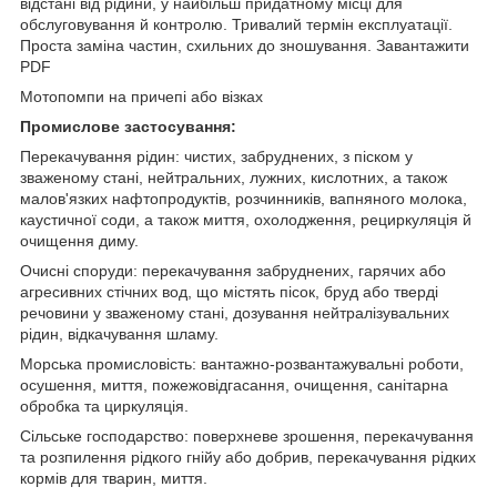
відстані від рідини, у найбільш придатному місці для
обслуговування й контролю. Тривалий термін експлуатації.
Проста заміна частин, схильних до зношування. Завантажити
PDF
Мотопомпи на причепі або візках
Промислове застосування:
Перекачування рідин: чистих, забруднених, з піском у
зваженому стані, нейтральних, лужних, кислотних, а також
малов'язких нафтопродуктів, розчинників, вапняного молока,
каустичної соди, а також миття, охолодження, рециркуляція й
очищення диму.
Очисні споруди: перекачування забруднених, гарячих або
агресивних стічних вод, що містять пісок, бруд або тверді
речовини у зваженому стані, дозування нейтралізувальних
рідин, відкачування шламу.
Морська промисловість: вантажно-розвантажувальні роботи,
осушення, миття, пожежовідгасання, очищення, санітарна
обробка та циркуляція.
Сільське господарство: поверхневе зрошення, перекачування
та розпилення рідкого гнійу або добрив, перекачування рідких
кормів для тварин, миття.