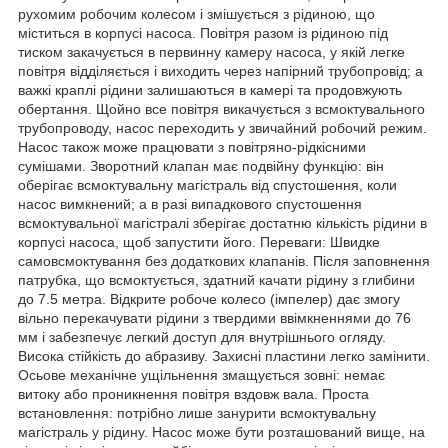
рухомим робочим колесом і змішується з рідиною, що
міститься в корпусі насоса. Повітря разом із рідиною під
тиском закачується в первинну камеру насоса, у якій легке
повітря відділяється і виходить через напірний трубопровід; а
важкі краплі рідини залишаються в камері та продовжують
обертання. Щойно все повітря викачується з всмоктувального
трубопроводу, насос переходить у звичайний робочий режим.
Насос також може працювати з повітряно-рідкісними
сумішами. Зворотний клапан має подвійну функцію: він
оберігає всмоктувальну магістраль від спустошення, коли
насос вимкнений; а в разі випадкового спустошення
всмоктувальної магістралі зберігає достатню кількість рідини в
корпусі насоса, щоб запустити його. Переваги: Швидке
самовсмоктування без додаткових клапанів. Після заповнення
патрубка, що всмоктується, здатний качати рідину з глибини
до 7.5 метра. Відкрите робоче колесо (імпелер) дає змогу
вільно перекачувати рідини з твердими ввімкненнями до 76
мм і забезпечує легкий доступ для внутрішнього огляду.
Висока стійкість до абразиву. Захисні пластини легко замінити.
Осьове механічне ущільнення змащується зовні: немає
витоку або проникнення повітря вздовж вала. Проста
встановлення: потрібно лише занурити всмоктувальну
магістраль у рідину. Насос може бути розташований вище, на