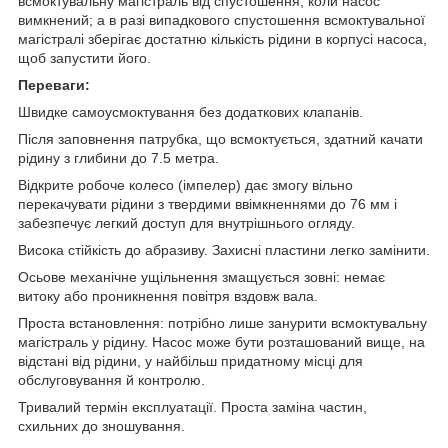
всмоктувальну магістраль від спустошення, коли насос
вимкнений; а в разі випадкового спустошення всмоктувальної
магістралі зберігає достатню кількість рідини в корпусі насоса,
щоб запустити його.
Переваги:
Швидке самоусмоктування без додаткових клапанів.
Після заповнення патрубка, що всмоктується, здатний качати
рідину з глибини до 7.5 метра.
Відкрите робоче колесо (імпелер) дає змогу вільно
перекачувати рідини з твердими ввімкненнями до 76 мм і
забезпечує легкий доступ для внутрішнього огляду.
Висока стійкість до абразиву. Захисні пластини легко замінити.
Осьове механічне ущільнення змащується зовні: немає
витоку або проникнення повітря вздовж вала.
Проста встановлення: потрібно лише занурити всмоктувальну
магістраль у рідину. Насос може бути розташований вище, на
відстані від рідини, у найбільш придатному місці для
обслуговування й контролю.
Тривалий термін експлуатації. Проста заміна частин,
схильних до зношування.