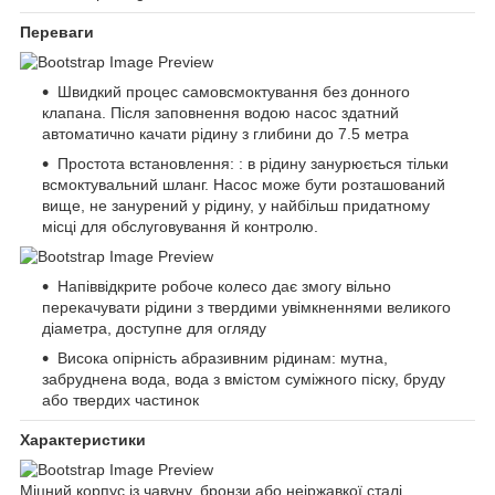
Переваги
Швидкий процес самовсмоктування без донного
клапана. Після заповнення водою насос здатний
автоматично качати рідину з глибини до 7.5 метра
Простота встановлення: : в рідину занурюється тільки
всмоктувальний шланг. Насос може бути розташований
вище, не занурений у рідину, у найбільш придатному
місці для обслуговування й контролю.
Напіввідкрите робоче колесо дає змогу вільно
перекачувати рідини з твердими увімкненнями великого
діаметра, доступне для огляду
Висока опірність абразивним рідинам: мутна,
забруднена вода, вода з вмістом суміжного піску, бруду
або твердих частинок
Характеристики
Міцний корпус із чавуну, бронзи або неіржавкої сталі