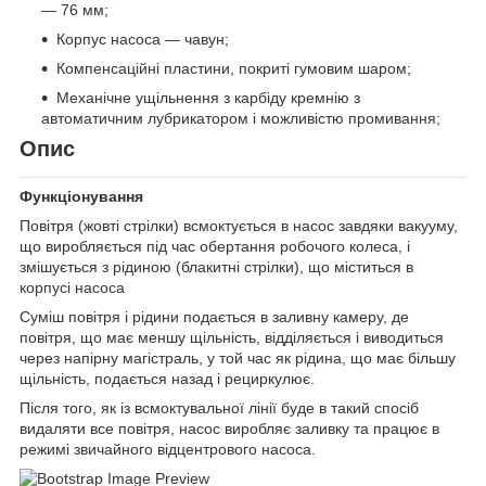
— 76 мм;
Корпус насоса — чавун;
Компенсаційні пластини, покриті гумовим шаром;
Механічне ущільнення з карбіду кремнію з
автоматичним лубрикатором і можливістю промивання;
Опис
Функціонування
Повітря (жовті стрілки) всмоктується в насос завдяки вакууму,
що виробляється під час обертання робочого колеса, і
змішується з рідиною (блакитні стрілки), що міститься в
корпусі насоса
Суміш повітря і рідини подається в заливну камеру, де
повітря, що має меншу щільність, відділяється і виводиться
через напірну магістраль, у той час як рідина, що має більшу
щільність, подається назад і рециркулює.
Після того, як із всмоктувальної лінії буде в такий спосіб
видаляти все повітря, насос виробляє заливку та працює в
режимі звичайного відцентрового насоса.