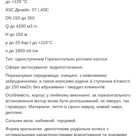
до +120 °C
ASC Дизайн: 07 | ASC
DN 150 до 350
Q до 4200 м3 /ч
H до 150 м
p до 25 бар t до +110°C
n до 1800 об./хв
Тип: одноступеневі Горизонтально роз'ємні насоси.
Сфери застосування: водопостачання.
Перекачувані середовища: очищені, з невеликими
забрудненнями, а також агресивні рідини зі ступенем в'язкості
до 150 мм2/с без абразивних і твердих елементів.
Особливість: корпус у лінійному виконанні. за горизонтального
встановлення мотор може бути розташований, як ліворуч, так
і праворуч. Матеріали: лиття із сірого чавуну, ковкий чавун,
дюплекс.
Сальник вала: набивний, торцевий.
Форма крильчатки: двопотокове радіальне колесо з
оптимальними характеристиками всмоктування та чудовими