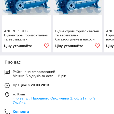
ANDRITZ RITZ
Відцентрові горизонтальні
AND
Відцентрові горизонтальні
та вертикальні
Гори
та вертикальні
багатоступеневі насоси
насо
багатоступеневі насоси
ANDRITZ RITZ серії HP 46
двос
Ціну уточнюйте
Ціну уточнюйте
Цін
серії HP (45,46,49,55)
сері
Про нас
Рейтинг не сформований
Менше 5 відгуків за останній рік
Працює з 20.03.2013
м. Київ
г. Киев, ул. Народного Ополчения 1, оф 217, Київ,
Україна
Контакти