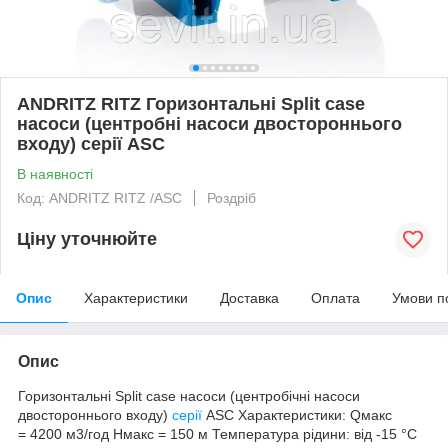
ANDRITZ RITZ Горизонтальні Split case
насоси (центробні насоси двостороннього
входу) серії ASC
В наявності
Код: ANDRITZ RITZ /ASC
Роздріб
Ціну уточнюйте
Опис
Характеристики
Доставка
Оплата
Умови п
Опис
Горизонтальні Split case насоси (центробічні насоси
двостороннього входу)
серії
ASC Характеристики: Qмакс
= 4200 м3/год Hмакс = 150 м Температура рідини: від -15 °C