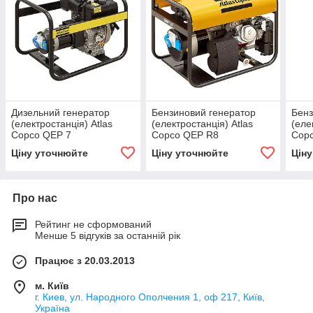
Дизельний генератор
Бензиновий генератор
Бенз
(електростанція) Atlas
(електростанція) Atlas
(еле
Copco QEP 7
Copco QEP R8
Cop
Ціну уточнюйте
Ціну уточнюйте
Цін
Про нас
Рейтинг не сформований
Менше 5 відгуків за останній рік
Працює з 20.03.2013
м. Київ
г. Киев, ул. Народного Ополчения 1, оф 217, Київ,
Україна