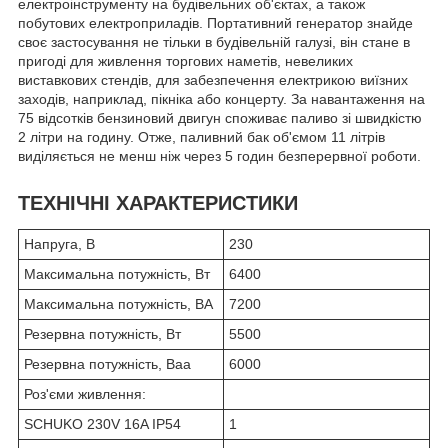
електроінструменту на будівельних об'єктах, а також
побутових електроприладів. Портативний генератор знайде
своє застосування не тільки в будівельній галузі, він стане в
пригоді для живлення торгових наметів, невеликих
виставкових стендів, для забезпечення електрикою виїзних
заходів, наприклад, пікніка або концерту. За навантаження на
75 відсотків бензиновий двигун споживає паливо зі швидкістю
2 літри на годину. Отже, паливний бак об'ємом 11 літрів
виділяється не менш ніж через 5 годин безперервної роботи.
ТЕХНІЧНІ ХАРАКТЕРИСТИКИ
Напруга, В
230
Максимальна потужність, Вт
6400
Максимальна потужність, ВА
7200
Резервна потужність, Вт
5500
Резервна потужність, Ваа
6000
Роз'єми живлення:
SCHUKO 230V 16A IP54
1