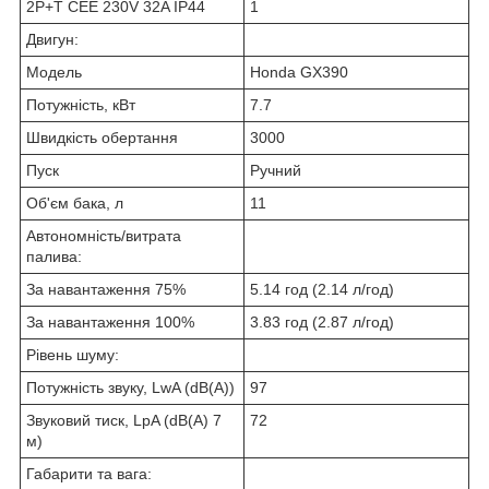
2P+T CEE 230V 32A IP44
1
Двигун:
Модель
Honda GX390
Потужність, кВт
7.7
Швидкість обертання
3000
Пуск
Ручний
Об'єм бака, л
11
Автономність/витрата
палива:
За навантаження 75%
5.14 год (2.14 л/год)
За навантаження 100%
3.83 год (2.87 л/год)
Рівень шуму:
Потужність звуку, LwA (dB(A))
97
Звуковий тиск, LpA (dB(A) 7
72
м)
Габарити та вага: