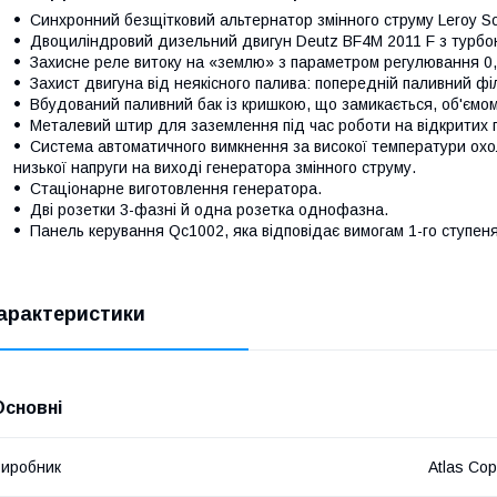
Синхронний безщітковий альтернатор змінного струму Leroy S
Двоциліндровий дизельний двигун Deutz BF4M 2011 F з турбо
Захисне реле витоку на «землю» з параметром регулювання 0,
Захист двигуна від неякісного палива: попередній паливний ф
Вбудований паливний бак із кришкою, що замикається, об'ємом 
Металевий штир для заземлення під час роботи на відкритих 
Система автоматичного вимкнення за високої температури охол
низької напруги на виході генератора змінного струму.
Стаціонарне виготовлення генератора.
Дві розетки 3-фазні й одна розетка однофазна.
Панель керування Qc1002, яка відповідає вимогам 1-го ступен
арактеристики
Основні
иробник
Atlas Co