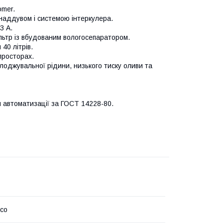
omer.
наддувом і системою інтеркулера.
3 А.
ільтр із вбудованим вологосепаратором.
40 літрів.
просторах.
оджувальної рідини, низького тиску оливи та
я автоматизації за ГОСТ 14228-80.
pco