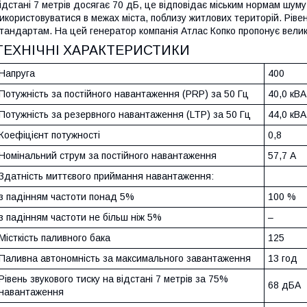
ідстані 7 метрів досягає 70 дБ, це відповідає міським нормам шу
икористовуватися в межах міста, поблизу житлових територій. Рівен
тандартам. На цей генератор компанія Атлас Копко пропонує велик
ТЕХНІЧНІ ХАРАКТЕРИСТИКИ
Напруга
400
Потужність за постійного навантаження (PRP) за 50 Гц
40,0 кВА
Потужність за резервного навантаження (LTP) за 50 Гц
44,0 кВА
Коефіцієнт потужності
0,8
Номінальний струм за постійного навантаження
57,7 А
Здатність миттєвого приймання навантаження:
з падінням частоти понад 5%
100 %
з падінням частоти не більш ніж 5%
–
Місткість паливного бака
125
Паливна автономність за максимального завантаження
13 год
Рівень звукового тиску на відстані 7 метрів за 75%
68 дБА
навантаження