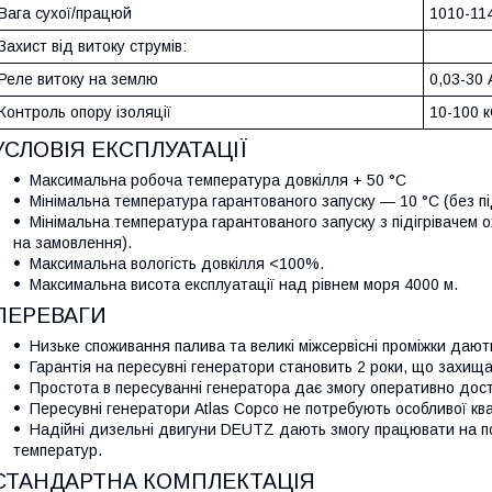
Вага сухої/працюй
1010-114
Захист від витоку струмів:
Реле витоку на землю
0,03-30 
Контроль опору ізоляції
10-100 
УСЛОВІЯ ЕКСПЛУАТАЦІЇ
Максимальна робоча температура довкілля + 50 °C
Мінімальна температура гарантованого запуску — 10 °C (без пі
Мінімальна температура гарантованого запуску з підігрівачем
на замовлення).
Максимальна вологість довкілля <100%.
Максимальна висота експлуатації над рівнем моря 4000 м.
ПЕРЕВАГИ
Низьке споживання палива та великі міжсервісні проміжки дают
Гарантія на пересувні генератори становить 2 роки, що захищ
Простота в пересуванні генератора дає змогу оперативно дос
Пересувні генератори Atlas Copco не потребують особливої квал
Надійні дизельні двигуни DEUTZ дають змогу працювати на по
температур.
СТАНДАРТНА КОМПЛЕКТАЦІЯ