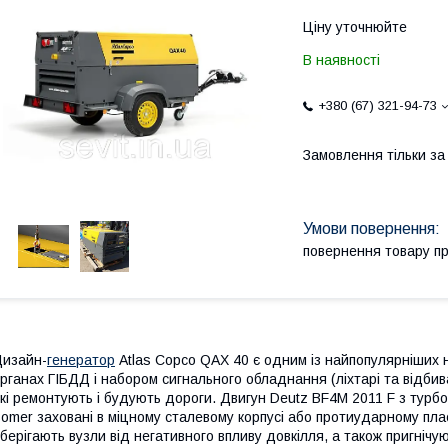
Ціну уточнюйте
В наявності
+380 (67) 321-94-73
Замовлення тільки з
повернення товару п
изайн-
генератор
Atlas Copco QAX 40 є одним із найпопулярніших н
рганах ГІБДД і набором сигнального обладнання (ліхтарі та відбив
кі ремонтують і будують дороги. Двигун Deutz BF4M 2011 F з турб
omer заховані в міцному сталевому корпусі або протиударному плас
берігають вузли від негативного впливу довкілля, а також пригнічу