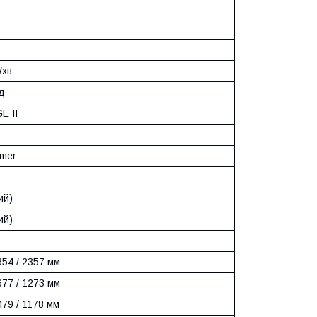
/хв
од
E II
omer
ий)
ий)
654 / 2357 мм
677 / 1273 мм
479 / 1178 мм