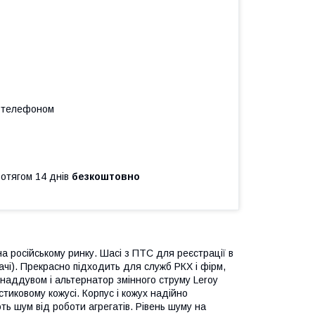
а телефоном
ротягом 14 днів
безкоштовно
а російському ринку. Шасі з ПТС для реєстрації в
ачі). Прекрасно підходить для служб РКХ і фірм,
онаддувом і альтернатор змінного струму Leroy
тиковому кожусі. Корпус і кожух надійно
ють шум від роботи агрегатів. Рівень шуму на