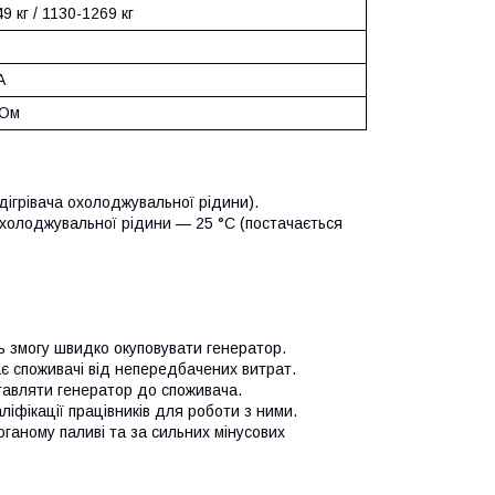
9 кг / 1130-1269 кг
А
кОм
дігрівача охолоджувальної рідини).
 охолоджувальної рідини — 25 °C (постачається
ь змогу швидко окуповувати генератор.
ає споживачі від непередбачених витрат.
тавляти генератор до споживача.
іфікації працівників для роботи з ними.
ганому паливі та за сильних мінусових