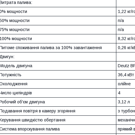
Витрата палива:
0% мощности
1,22 кг/
50% мощности
n/a
75% мощности
n/a
100% мощности
8,32 кг/
Питоме споживання палива за 100% завантаження
0,26 кг/
Двигун:
Модель двигуна
Deutz B
Потужність
36,4 кВт
Охолодження
олійне
Число циліндрів
4
Робочий об'єм двигуна
3,12 л
Подавання повітря в камеру згоряння
з турбо
Керування швидкістю обертання
механіч
Система впорскування палива
прямий 