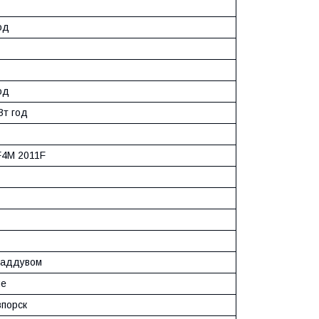
год
год
кВт год
F4M 2011F
наддувом
не
впорск