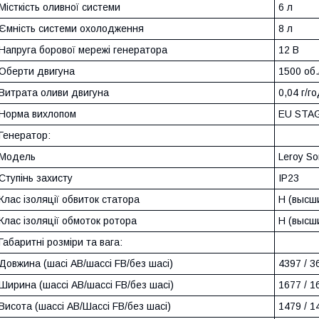
Місткість оливної системи
6 л
Ємність системи охолодження
8 л
Напруга борової мережі генератора
12 В
Оберти двигуна
1500 об.
Витрата оливи двигуна
0,04 г/г
Норма вихлопом
EU STAG
Генератор:
Модель
Leroy S
Ступінь захисту
IP23
Клас ізоляції обвиток статора
Н (высш
Клас ізоляції обмоток ротора
Н (высш
Габаритні розміри та вага:
Довжина (шасі АВ/шассі FB/без шасі)
4397 / 3
Ширина (шассі АВ/шассі FB/без шасі)
1677 / 1
Висота (шассі АВ/Шассі FB/без шасі)
1479 / 1