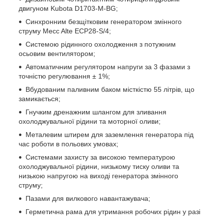
двигуном Kubota D1703-M-BG;
Синхронним безщітковим генератором змінного
струму Mecc Alte ECP28-S/4;
Системою рідинного охолодження з потужним
осьовим вентилятором;
Автоматичним регулятором напруги за 3 фазами з
точністю регулювання ± 1%;
Вбудованим паливним баком місткістю 55 літрів, що
замикається;
Гнучким дренажним шлангом для зливання
охолоджувальної рідини та моторної оливи;
Металевим штирем для заземлення генератора під
час роботи в польових умовах;
Системами захисту за високою температурою
охолоджувальної рідини, низькому тиску оливи та
низькою напругою на виході генератора змінного
струму;
Пазами для вилкового навантажувача;
Герметична рама для утримання робочих рідин у разі