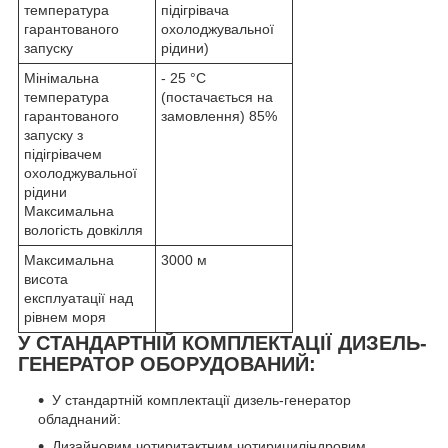
температура
підігрівача
гарантованого
охолоджувальної
запуску
рідини)
Мінімальна
- 25 °C
температура
(постачається на
гарантованого
замовлення) 85%
запуску з
підігрівачем
охолоджувальної
рідини
Максимальна
вологість довкілля
Максимальна
3000 м
висота
експлуатації над
рівнем моря
У СТАНДАРТНІЙ КОМПЛЕКТАЦІЇ ДИЗЕЛЬ-
ГЕНЕРАТОР ОБОРУДОВАНИЙ:
У стандартній комплектації дизель-генератор
обладнаний:
Дизайновим чотиритактним чотирициліндровим