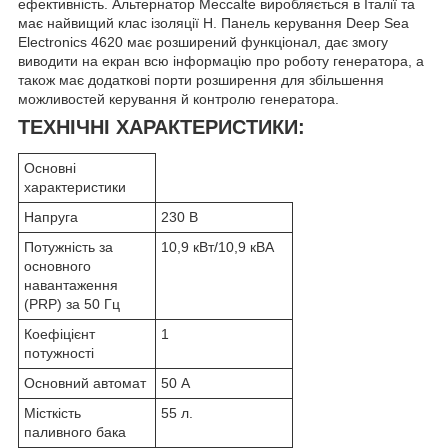
ефективність. Альтернатор Meccalte виробляється в Італії та
має найвищий клас ізоляції H. Панель керування Deep Sea
Electronics 4620 має розширений функціонал, дає змогу
виводити на екран всю інформацію про роботу генератора, а
також має додаткові порти розширення для збільшення
можливостей керування й контролю генератора.
ТЕХНІЧНІ ХАРАКТЕРИСТИКИ:
Основні
характеристики
Напруга
230 В
Потужність за
10,9 кВт/10,9 кВА
основного
навантаження
(PRP) за 50 Гц
Коефіцієнт
1
потужності
Основний автомат
50 А
Місткість
55 л.
паливного бака