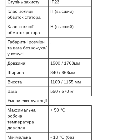
Ступінь захисту
IP23
Клас ізоляції
Н (высший)
обвиток статора
Клас ізоляції
Н (высший)
обмоток ротора
Габаритні розміри
.
та вага без кожуха/
у кожусі
Довжина:
1500 / 1768мм
Ширина
840 / 868мм
Висота
1100 / 1155 мм
Вага
550 / 670 кг
Умови експлуатації
Максимальна
+ 50 °C
робоча
температура
довкілля
Мінімальна
- 10 °C (без