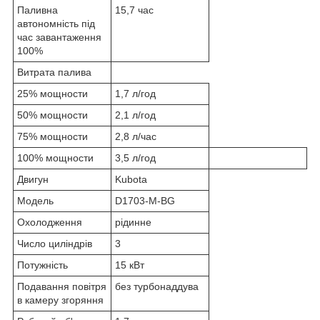
Паливна
15,7 час
автономність під
час завантаження
100%
Витрата палива
25% мощности
1,7 л/год
50% мощности
2,1 л/год
75% мощности
2,8 л/час
100% мощности
3,5 л/год
Двигун
Kubota
Модель
D1703-M-BG
Охолодження
рідинне
Число циліндрів
3
Потужність
15 кВт
Подавання повітря
без турбонаддува
в камеру згоряння