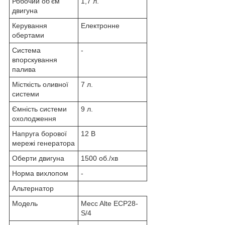
Робочий об'єм
1,7 л.
двигуна
Керування
Електронне
обертами
Система
-
впорскування
палива
Місткість оливної
7 л.
системи
Ємність системи
9 л.
охолодження
Напруга борової
12 В
мережі генератора
Оберти двигуна
1500 об./хв
Норма вихлопом
-
Альтернатор
Модель
Mecc Alte ECP28-
S/4