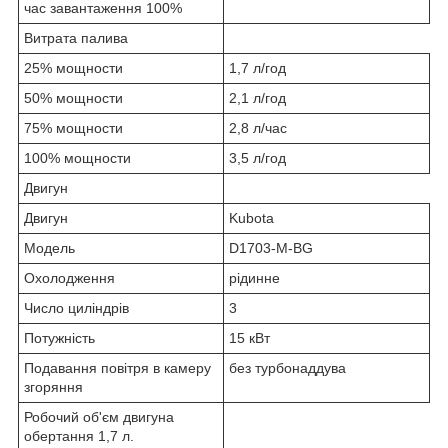
час завантаження 100%
Витрата палива
25% мощности
1,7 л/год
50% мощности
2,1 л/год
75% мощности
2,8 л/час
100% мощности
3,5 л/год
Двигун
Двигун
Kubota
Модель
D1703-M-BG
Охолодження
рідинне
Число циліндрів
3
Потужність
15 кВт
Подавання повітря в камеру
без турбонаддува
згоряння
Робочий об'єм двигуна
обертання 1,7 л.