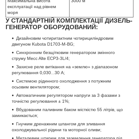
Максимальна висота
3000 м
експлуатації над рівнем
моря
У СТАНДАРТНІЙ КОМПЛЕКТАЦІЇ ДИЗЕЛЬ-
ГЕНЕРАТОР ОБОРУДОВАНИЙ:
Дизайновим чотиритактним чотирициліндровим
двигуном Kubota D1703-M-BG;
Синхронним безщітковим генератором змінного
струму Mecc Alte ECP3-3L/4;
Захисне реле витікання на «землю» з діапазоном
регулювання 0,030...30 А;
Системою рідинного охолодження з потужним
осьовим вентилятором;
Автоматичним регулятором напруги за 3 фазами з
точністю регулювання ± 1%;
Вбудованим паливним баком місткістю 55 літрів, що
замикається;
Гнучким дренажним шлангом для зливання
охолоджувальної рідини та моторної оливи;
Металевим штирем для заземлення генератора під