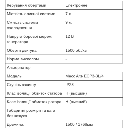
Керування обертами
Електронне
Місткість оливної системи
7 л.
Ємність системи
9 л.
охолодження
Напруга борової мережі
12 В
генератора
Оберти двигуна
1500 об./хв
Норма вихлопом
-
Альтернатор
Модель
Mecc Alte ECP3-3L/4
Ступінь захисту
IP23
Клас ізоляції обвиток статора
Н (высший)
Клас ізоляції обмоток ротора
Н (высший)
Габаритні розміри та вага
без кожуха
Довжина:
1500 / 1768мм