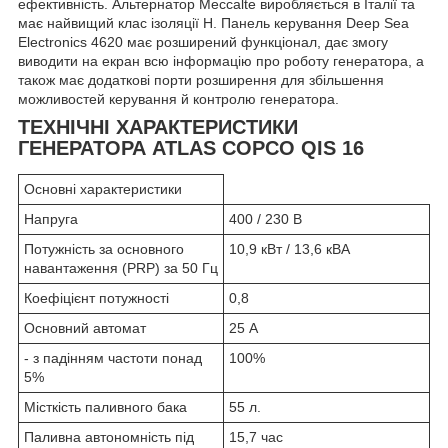
ефективність. Альтернатор Meccalte виробляється в Італії та
має найвищий клас ізоляції H. Панель керування Deep Sea
Electronics 4620 має розширений функціонал, дає змогу
виводити на екран всю інформацію про роботу генератора, а
також має додаткові порти розширення для збільшення
можливостей керування й контролю генератора.
ТЕХНІЧНІ ХАРАКТЕРИСТИКИ
ГЕНЕРАТОРА ATLAS COPCO QIS 16
Основні характеристики
Напруга
400 / 230 В
Потужність за основного
10,9 кВт / 13,6 кВА
навантаження (PRP) за 50 Гц
Коефіцієнт потужності
0,8
Основний автомат
25 А
- з падінням частоти понад
100%
5%
Місткість паливного бака
55 л.
Паливна автономність під
15,7 час