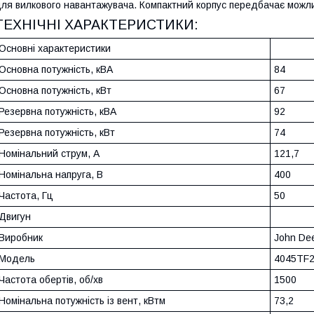
ля вилкового навантажувача. Компактний корпус передбачає можлив
ТЕХНІЧНІ ХАРАКТЕРИСТИКИ:
Основні характеристики
Основна потужність, кВА
84
Основна потужність, кВт
67
Резервна потужність, кВА
92
Резервна потужність, кВт
74
Номінальний струм, А
121,7
Номінальна напруга, В
400
Частота, Гц
50
Двигун
Виробник
John De
Модель
4045TF
Частота обертів, об/хв
1500
Номінальна потужність із вент, кВтм
73,2