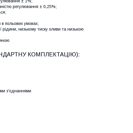
егулювання ± 1%;
чністю регулювання ± 0,25%;
ся;
 в польових умовах;
рідини, низькому тиску оливи та низькою
шиною
НДАРТНУ КОМПЛЕКТАЦІЮ):
ими з'єднаннями