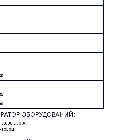
80
85
00
ЕРАТОР ОБОРУДОВАНИЙ:
0,030...30 А;
ятором;