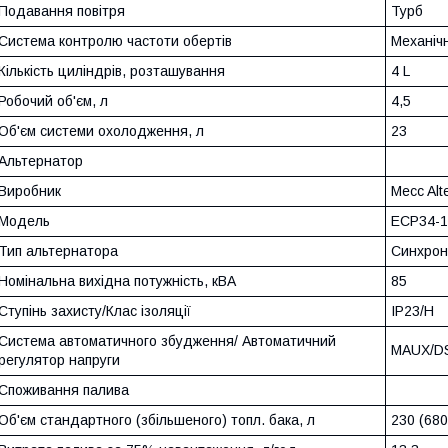
Подавання повітря
Турб
Система контролю частоти обертів
Механіч
Кількість циліндрів, розташування
4 L
Робочий об'єм, л
4,5
Об'єм системи охолодження, л
23
Альтернатор
Виробник
Mecc Alte
Модель
ECP34-1
Тип альтернатора
Синхрон
Номінальна вихідна потужність, кВА
85
Ступінь захисту/Клас ізоляції
IP23/H
Система автоматичного збудження/ Автоматичний
MAUX/D
регулятор напруги
Споживання палива
Об'єм стандартного (збільшеного) топл. бака, л
230 (680