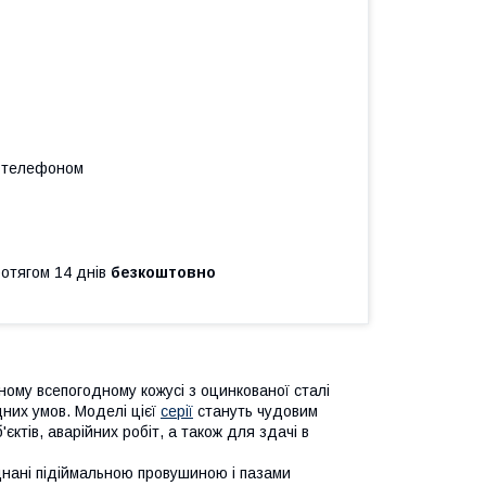
а телефоном
ротягом 14 днів
безкоштовно
ному всепогодному кожусі з оцинкованої сталі
дних умов. Моделі цієї
серії
стануть чудовим
ктів, аварійних робіт, а також для здачі в
днані підіймальною провушиною і пазами