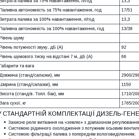
Витрата палива за 75% навантаження, л/год
13,3
Паливна автономність за 75% навантаження, год
17/51
Витрата палива за 100% навантаження, л/год
13,3
Паливна автономність за 100% навантаження, год
13/38
Рівень шуму
Рівень потужності звуку, дБ (А)
92
Рівень шумового тиску на відстані 7 м, дБ (А)
66
Габарити та вага
Довжина (станд/салазки), мм
2900/29
Ширина (станд/салазки), мм
1150
Висота (станд/в. Топл. бак), мм
1710/20
Вага сухої, кг
1765/20
У СТАНДАРТНІЙ КОМПЛЕКТАЦІЇ ДИЗЕЛЬ-ГЕН
Захисне реле витікання на «землю» з діапазоном регулювання 
Системою рідинного охолодження з потужним осьовим вентил
Системою фільтрації палива з попереднім вологовиділенням;