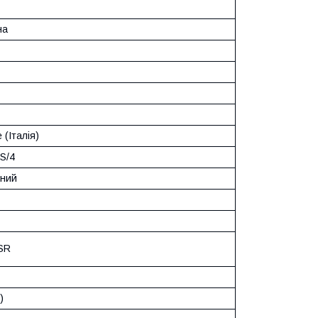
на
 (Італія)
S/4
ний
SR
)