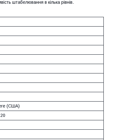
ість штабелювання в кілька рівнів.
ere (США)
220