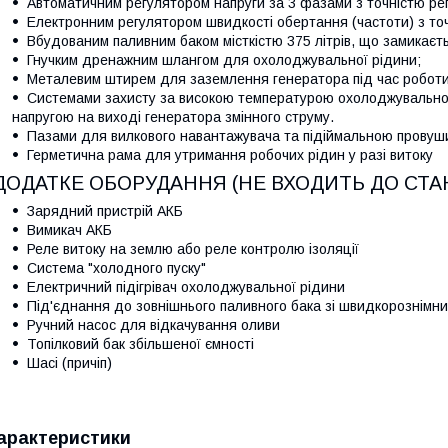
Автоматичним регулятором напруги за 3 фазами з точністю р
Електронним регулятором швидкості обертання (частоти) з то
Вбудованим паливним баком місткістю 375 літрів, що замикаєть
Гнучким дренажним шлангом для охолоджувальної рідини;
Металевим штирем для заземлення генератора під час роботи
Системами захисту за високою температурою охолоджувальної 
напругою на виході генератора змінного струму.
Пазами для вилкового навантажувача та підіймальною прову
Герметична рама для утримання робочих рідин у разі витоку
ДОДАТКЕ ОБОРУДАННЯ (НЕ ВХОДИТЬ ДО СТА
Зарядний пристрій АКБ
Вимикач АКБ
Реле витоку на землю або реле контролю ізоляції
Система "холодного пуску"
Електричний підігрівач охолоджувальної рідини
Під'єднання до зовнішнього паливного бака зі швидкорознімн
Ручний насос для відкачування оливи
Топілковий бак збільшеної ємності
Шасі (причіп)
арактеристики