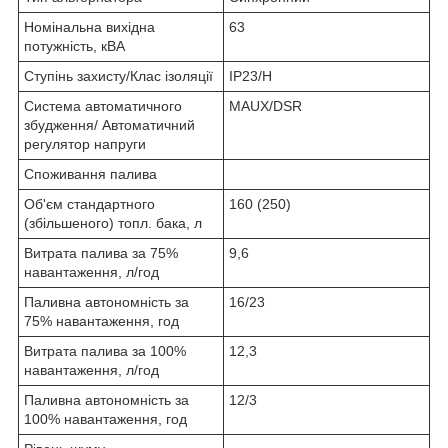
Номінальна вихідна
63
потужність, кВА
Ступінь захисту/Клас ізоляції
IP23/H
Система автоматичного
MAUX/DSR
збудження/ Автоматичний
регулятор напруги
Споживання палива
Об'єм стандартного
160 (250)
(збільшеного) топл. бака, л
Витрата палива за 75%
9,6
навантаження, л/год
Паливна автономність за
16/23
75% навантаження, год
Витрата палива за 100%
12,3
навантаження, л/год
Паливна автономність за
12/3
100% навантаження, год