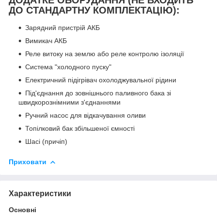
ДОДАТКЕ ОБОРУДАННЯ (НЕ ВХОДИТЬ
ДО СТАНДАРТНУ КОМПЛЕКТАЦІЮ):
Зарядний пристрій АКБ
Вимикач АКБ
Реле витоку на землю або реле контролю ізоляції
Система "холодного пуску"
Електричний підігрівач охолоджувальної рідини
Під'єднання до зовнішнього паливного бака зі
швидкорознімними з'єднаннями
Ручний насос для відкачування оливи
Топілковий бак збільшеної ємності
Шасі (причіп)
Приховати
Характеристики
Основні