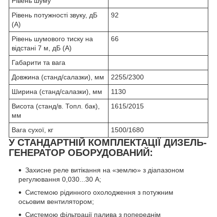
Рівень шуму
Рівень потужності звуку, дБ
92
(А)
Рівень шумового тиску на
66
відстані 7 м, дБ (А)
Габарити та вага
Довжина (станд/салазки), мм
2255/2300
Ширина (станд/салазки), мм
1130
Висота (станд/в. Топл. бак),
1615/2015
мм
Вага сухої, кг
1500/1680
У СТАНДАРТНІЙ КОМПЛЕКТАЦІЇ ДИЗЕЛЬ-
ГЕНЕРАТОР ОБОРУДОВАНИЙ:
Захисне реле витікання на «землю» з діапазоном
регулювання 0,030...30 А;
Системою рідинного охолодження з потужним
осьовим вентилятором;
Системою фільтрації палива з попереднім