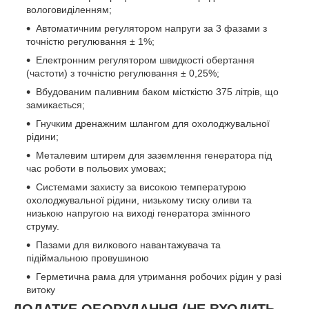
вологовиділенням;
Автоматичним регулятором напруги за 3 фазами з
точністю регулювання ± 1%;
Електронним регулятором швидкості обертання
(частоти) з точністю регулювання ± 0,25%;
Вбудованим паливним баком місткістю 375 літрів, що
замикається;
Гнучким дренажним шлангом для охолоджувальної
рідини;
Металевим штирем для заземлення генератора під
час роботи в польових умовах;
Системами захисту за високою температурою
охолоджувальної рідини, низькому тиску оливи та
низькою напругою на виході генератора змінного
струму.
Пазами для вилкового навантажувача та
підіймальною провушиною
Герметична рама для утримання робочих рідин у разі
витоку