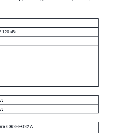
/ 120 кВт
од
од
ere 6068HFG82 A