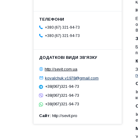
к
Е
о
+380 (67) 321-94-73
8
+380 (67) 321-94-73
Б
п
http://sevit.com.ua
З
г
kovalchuk.v1978@gmail.com
С
+38(067)321-94-73
І
+38(067)321-94-73
к
+38(067)321-94-73
І
Сайт
http://sevit.pro
е
М
У