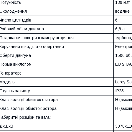
Потужність
139 кВт
Охолодження
водяне
Число циліндрів
6
Робочий об'єм двигуна
6,8 л.
Подавання повітря в камеру згоряння
турбона
Керування швидкістю обертання
Електро
Оберти двигуна
1500 об.
Норма вихлопом
EU STA
Генератор:
Модель
Leroy S
Ступінь захисту
IP23
Клас ізоляції обвиток статора
Н (высш
Клас ізоляції обмоток ротора
Н (высш
Габаритні розміри та вага:
ДхШхВ
3378х11