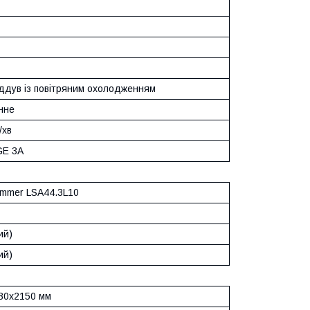
ддув із повітряним охолодженням
нне
/хв
GE 3A
ommer LSA44.3L10
ий)
ий)
80х2150 мм