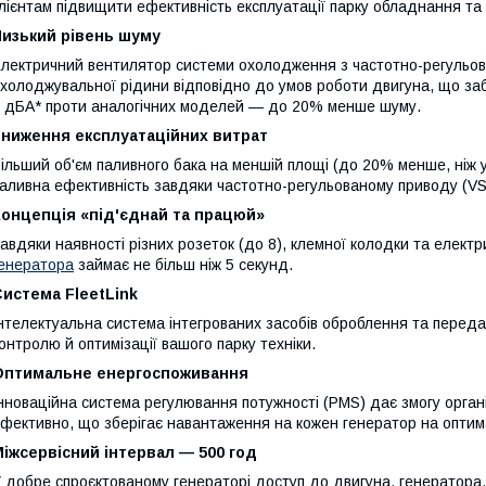
лієнтам підвищити ефективність експлуатації парку обладнання та 
Низький рівень шуму
лектричний вентилятор системи охолодження з частотно-регульо
холоджувальної рідини відповідно до умов роботи двигуна, що за
 дБА* проти аналогічних моделей — до 20% менше шуму.
Зниження експлуатаційних витрат
ільший об'єм паливного бака на меншій площі (до 20% менше, ніж 
аливна ефективність завдяки частотно-регульованому приводу (VSD
Концепція «під'єднай та працюй»
авдяки наявності різних розеток (до 8), клемної колодки та електр
енератора
займає не більш ніж 5 секунд.
истема FleetLink
нтелектуальна система інтегрованих засобів оброблення та перед
онтролю й оптимізації вашого парку техніки.
Оптимальне енергоспоживання
нноваційна система регулювання потужності (PMS) дає змогу орган
фективно, що зберігає навантаження на кожен генератор на оптима
іжсервісний інтервал — 500 год
 добре спроєктованому генераторі доступ до двигуна, генератора,