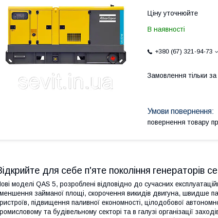
Ціну уточнюйте
В наявності
+380 (67) 321-94-73
Замовлення тільки з
повернення товару п
Відкрийте для себе п'яте покоління генераторів с
ові моделі QAS 5, розроблені відповідно до сучасних експлуатаці
меншення займаної площі, скорочення викидів двигуна, швидше па
ристроїв, підвищення паливної економності, цілодобової автономн
ромисловому та будівельному секторі та в галузі організації заход