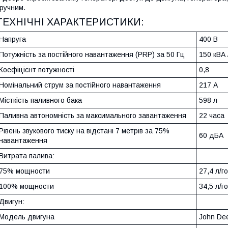
ручним.
ТЕХНІЧНІ ХАРАКТЕРИСТИКИ:
Напруга
400 В
Потужність за постійного навантаження (PRP) за 50 Гц
150 кВА 
Коефіцієнт потужності
0,8
Номінальний струм за постійного навантаження
217 А
Місткість паливного бака
598 л
Паливна автономність за максимального завантаження
22 часа
Рівень звукового тиску на відстані 7 метрів за 75%
60 дБА
навантаження
Витрата палива:
75% мощности
27,4 л/г
100% мощности
34,5 л/г
Двигун:
Модель двигуна
John De