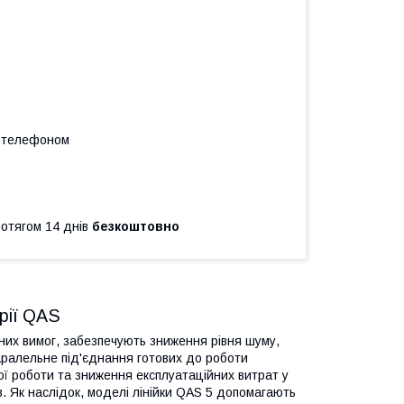
а телефоном
ротягом 14 днів
безкоштовно
ерії QAS
йних вимог, забезпечують зниження рівня шуму,
ралельне під'єднання готових до роботи
ої роботи та зниження експлуатаційних витрат у
ів. Як наслідок, моделі лінійки QAS 5 допомагають