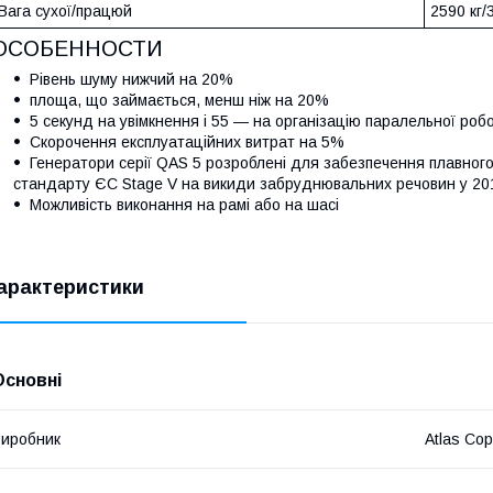
Вага сухої/працюй
2590 кг/
ОСОБЕННОСТИ
Рівень шуму нижчий на 20%
площа, що займається, менш ніж на 20%
5 секунд на увімкнення і 55 — на організацію паралельної роб
Скорочення експлуатаційних витрат на 5%
Генератори серії QAS 5 розроблені для забезпечення плавног
стандарту ЄС Stage V на викиди забруднювальних речовин у 2019
Можливість виконання на рамі або на шасі
арактеристики
Основні
иробник
Atlas Co