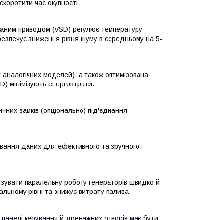
скоротити час окупності.
ваним приводом (VSD) регулює температуру
безпечує зниження рівня шуму в середньому на 5-
у аналогічних моделей), а також оптимізована
) мінімізують енерговтрати.
ичних замків (опціонально) під'єднання
авання даних для ефективного та зручного
ізувати паралельну роботу генераторів швидко й
льному рівні та знижує витрату палива.
 панелі керування й дренажних отворів має бути