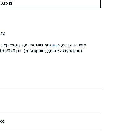
3315 кг
оти
о переходу до поетапног
о вве
дення нового
-2020 рр. (для країн, де це актуально)
pco