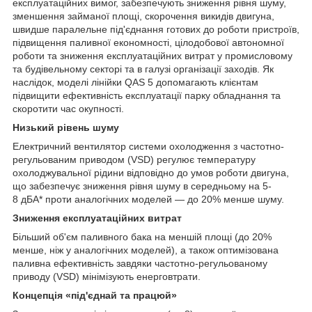
експлуатаційних вимог, забезпечують зниження рівня шуму,
зменшення займаної площі, скорочення викидів двигуна,
швидше паралельне під'єднання готових до роботи пристроїв,
підвищення паливної економності, цілодобової автономної
роботи та зниження експлуатаційних витрат у промисловому
та будівельному секторі та в галузі організації заходів. Як
наслідок, моделі лінійки QAS 5 допомагають клієнтам
підвищити ефективність експлуатації парку обладнання та
скоротити час окупності.
Низький рівень шуму
Електричний вентилятор системи охолодження з частотно-
регульованим приводом (VSD) регулює температуру
охолоджувальної рідини відповідно до умов роботи двигуна,
що забезпечує зниження рівня шуму в середньому на 5-
8 дБА* проти аналогічних моделей — до 20% менше шуму.
Зниження експлуатаційних витрат
Більший об'єм паливного бака на меншій площі (до 20%
менше, ніж у аналогічних моделей), а також оптимізована
паливна ефективність завдяки частотно-регульованому
приводу (VSD) мінімізують енерговтрати.
Концепція «під'єднай та працюй»