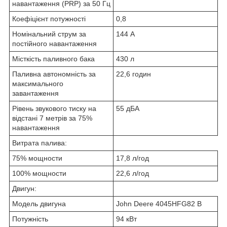
навантаження (PRP) за 50 Гц
Коефіцієнт потужності
0,8
Номінальний струм за
144 А
постійного навантаження
Місткість паливного бака
430 л
Паливна автономність за
22,6 годин
максимального
завантаження
Рівень звукового тиску на
55 дБА
відстані 7 метрів за 75%
навантаження
Витрата палива:
75% мощности
17,8 л/год
100% мощности
22,6 л/год
Двигун:
Модель двигуна
John Deere 4045HFG82 B
Потужність
94 кВт