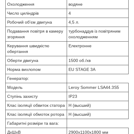
Охолодження
водяне
Число циліндрів
4
Робочий об'єм двигуна
4,5 л.
Подавання повітря в камеру
турбонаддув із повітряним
згоряння
охолодженням
Керування швидкістю
Електронне
обертання
Оберти двигуна
1500 об./хв
Норма вихлопом
EU STAGE 3A
Генератор:
Модель
Leroy Sommer LSA44.3S5
Ступінь захисту
IP23
Клас ізоляції обвиток статора
Н (высший)
Клас ізоляції обмоток ротора
Н (высший)
Габаритні розміри та вага:
ДхШхВ
2900х1100х1800 мм