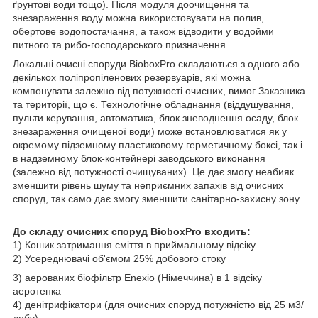
ґрунтові води тощо). Після модуля доочищення та
знезараження воду можна використовувати на полив,
обертове водопостачання, а також відводити у водойми
питного та рибо-господарського призначення.
Локальні очисні споруди BioboxPro складаються з одного або
декількох поліпропіленових резервуарів, які можна
компонувати залежно від потужності очисних, вимог Заказника
та території, що є. Технологічне обладнання (віддушування,
пульти керування, автоматика, блок зневоднення осаду, блок
знезараження очищеної води) може встановлюватися як у
окремому підземному пластиковому герметичному боксі, так і
в надземному блок-контейнері заводського виконання
(залежно від потужності очищуваних). Це дає змогу неабияк
зменшити рівень шуму та неприємних запахів від очисних
споруд, так само дає змогу зменшити санітарно-захисну зону.
До складу очисних споруд BioboxPro входить:
1) Кошик затримання сміття в приймальному відсіку
2) Усереднювачі об'ємом 25% добового стоку
3) аерованих біофільтр Enexio (Німеччина) в 1 відсіку
аеротенка
4) денітрифікатори (для очисних споруд потужністю від 25 м3/
добу)