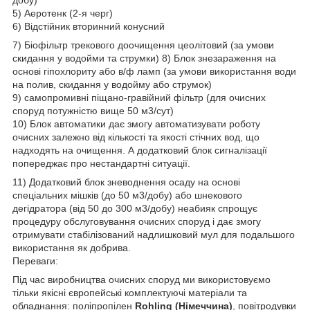
5) Аеротенк (2-я черг)
6) Відстійник вторинний конусний
7) Біофільтр трекового доочищення цеолітовий (за умови
скидання у водойми та струмки) 8) Блок знезараження на
основі гіпохлориту або в/ф ламп (за умови використання води
на полив, скидання у водойму або струмок)
9) самопромивні піщано-гравійний фільтр (для очисних
споруд потужністю вище 50 м3/сут)
10) Блок автоматики дає змогу автоматизувати роботу
очисних залежно від кількості та якості стічних вод, що
надходять на очищення. А додатковий блок сигналізації
попереджає про нестандартні ситуації.
11) Додатковий блок зневоднення осаду на основі
спеціальних мішків (до 50 м3/добу) або шнекового
дегідратора (від 50 до 300 м3/добу) неабияк спрощує
процедуру обслуговування очисних споруд і дає змогу
отримувати стабілізований надлишковий мул для подальшого
використання як добрива.
Переваги:
Під час виробництва очисних споруд ми використовуємо
тільки якісні європейські комплектуючі матеріали та
обладнання: поліпропілен
Rohling (Німеччина)
, повітродувки