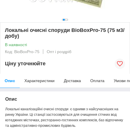
Локальні очисні споруди BioBoxPro-75 (75 м3/
добу)
В наявності
Код: BioBoxPro-75
Опт і роздріб
Ціну уточнюйте
Опис
Характеристики
Доставка
Оплата
Умови п
Опис
Локальні каналізаційні очисні споруди є одними з найсучасніших на
ринку України. Ці станції застосовуються для очищення стічних вод
котеджних містечках, ресторанно-гостинних комплексів, баз відпочинку
та адміністративно-промислових будівель.