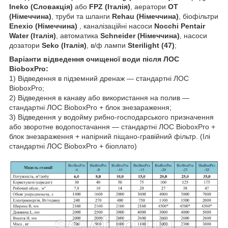
Ineko (Словакція)
або
FPZ (Італія)
, аератори
ОТ
(Німеччина)
, труби та шланги
Rehau (Німеччина)
, біофільтри
Enexio (Німеччина)
, каналізаційні насоси
Nocchi Pentair
Water (Італія)
, автоматика
Schneider (Німеччина)
, насоси
дозатори
Seko (Італія)
, в/ф лампи
Sterilight (47)
;
Варіанти відведення очищеної води після ЛОС
BioboxPro:
1) Відведення в підземний дренаж — стандартні ЛОС
BioboxPro;
2) Відведення в канаву або використання на полив —
стандартні ЛОС BioboxPro + блок знезараження;
3) Відведення у водойму рибно-господарського призначення
або зворотне водопостачання — стандартні ЛОС BioboxPro +
блок знезараження + напірний піщано-гравійний фільтр. (Ілі
стандартні ЛОС BioboxPro + біоплато)