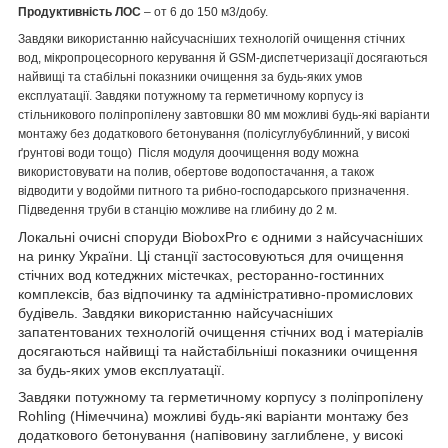
Продуктивність ЛОС
– от 6 до 150 м
3
/добу.
Завдяки використанню найсучасніших технологій очищення стічних
вод, мікропроцесорного керування й GSM-диспетчеризації досягаються
найвищі та стабільні показники очищення за будь-яких умов
експлуатації. Завдяки потужному та герметичному корпусу із
стільникового поліпропілену завтовшки 80 мм можливі будь-які варіанти
монтажу без додаткового бетонування (полісуглубублинний, у високі
ґрунтові води тощо) Після модуля доочищення воду можна
використовувати на полив, обертове водопостачання, а також
відводити у водойми питного та рибно-господарського призначення.
Підведення труби в станцію можливе на глибину до 2 м.
Локальні очисні споруди BioboxPro є одними з найсучасніших
на ринку України. Ці станції застосовуються для очищення
стічних вод котеджних містечках, ресторанно-гостинних
комплексів, баз відпочинку та адміністративно-промислових
будівель. Завдяки використанню найсучасніших
запатентованих технологій очищення стічних вод і матеріалів
досягаються найвищі та найстабільніші показники очищення
за будь-яких умов експлуатації.
Завдяки потужному та герметичному корпусу з поліпропілену
Rohling (Німеччина) можливі будь-які варіанти монтажу без
додаткового бетонування (напівовину заглиблене, у високі