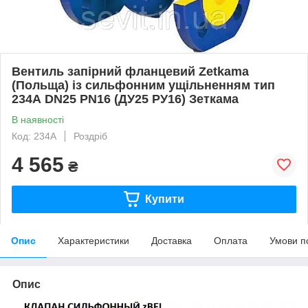
Вентиль запірний фланцевий Zetkama
(Польща) із сильфонним ущільненням тип
234А DN25 PN16 (ДУ25 РУ16) Зеткама
В наявності
Код: 234А
Роздріб
4 565
₴
Купити
Опис
Характеристики
Доставка
Оплата
Умови п
Опис