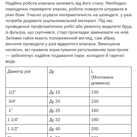
Надійна робота клапана залежить від його стану. Необхідно
періодично перевіряти клапан, робити повороти штурвала в
різні боки. Учасно усувати негерметичність на шпинделі, у разі
потреби додавати ущільнювальний матеріал. Під час
проведення профілактичних робіт або ремонту видаляти бруд
із фільтра, що скупчився, старі прокладки замінювати на нові.
Затяжки гайок мають поперемінний вигляд, сам збірку
вентиля проводити у разі відкритого клапана. Виконуючи
нескісно, всі правила користування регульованим пристроєм
— забезпечує надійне подавання пари, холодної й гарячої
води.
Діаметр різі
Ду
L
(Монтажна
довжина)
1/2"
Ду 15
130
3/4"
Ду 20
150
1"
Ду 25
160
1 1/4"
Ду 32
180
1 1/2"
Ду 40
200