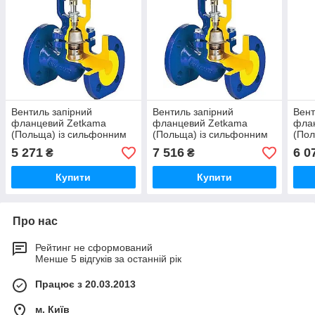
Вентиль запірний
Вентиль запірний
Вент
фланцевий Zetkama
фланцевий Zetkama
фла
(Польща) із сильфонним
(Польща) із сильфонним
(Пол
ущільненням тип 234А
ущільненням тип 234С
ущіл
5 271
7 516
6 0
₴
₴
DN32 PN16 (ДУ32 РУ16)
DN20 PN25 (ДУ20 РУ25)
DN40
Зеткама
Зеткама
Зет
Купити
Купити
Про нас
Рейтинг не сформований
Менше 5 відгуків за останній рік
Працює з 20.03.2013
м. Київ