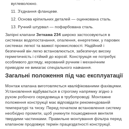
вуглеволокно.
З'єднання фланцеве.
Основа кріпильних деталей — оцинкована сталь.
Ручний штурвал — пофарбована сталь.
Запірні клапани
Зеткама 234
широко застосовуються в
системах водопостачання, опалення, енергетики, у парових
системах легкої та важкої промисловості. Надійний і
безпечний він легко встановлюється, забезпечує високу
герметичність і стійкий до корозії. Конструкція не потребує
особливого догляду, керований ручним і механічним
приводом не вимагає спеціального навчання.
Загальні положення під час експлуатації
Монтаж клапана виготовляється кваліфікованими фахівцями.
Установлення відбувається в строгому напрямку згідно з
рухом робочого середовища в трубопроводі. Монтажне
положення конструкції має відповідати рекомендованій
температурі та тиску. Перед початком встановлення систему
необхідно промити, щоб уникнути пошкодження вентиля
твердими частинками. Правильне монтування фільтра перед
клапаном продовжує термін працездатності конструкції.