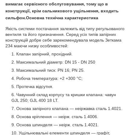
вимагає сервісного обслуговування, тому що в
конструкції, крім сальникового ущільнення, входить
сильфон.Основна технічна характеристика
Якість системи постачання залежить від типу регульованого
вентиля та його призначення. Серед усіх типів запірних
конструкцій добре себе зарекомендувала модель Зеткама
234 маючи низку особливостей:
Клапан запірний, прохідний.
Максимальний діаметр: DN 15 - DN 250
Максимальний тиск: PN 16; PN 25.
Робоча температура: +2 +300 °C;
Протечка відсутня.
Чавунний склад корпусу та кришки клапана: чавун
GJL 250; GJL 400 18 LT.
Основа запірного клапана — неіржавка сталь 1.4021.
Основа кріплення — неірж. сталь 1.4006.
Основа шпинделя — неірж. сталь 1.4021.
Ущільнювальні елементи шпинделя — графіт,