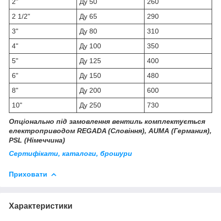
2"
Ду 50
260
2 1/2"
Ду 65
290
3"
Ду 80
310
4"
Ду 100
350
5"
Ду 125
400
6"
Ду 150
480
8"
Ду 200
600
10"
Ду 250
730
Опціонально під замовлення вентиль комплектується
електроприводом REGADA (Словіння), АUMA (Германия),
PSL (Німеччина)
Сертифікати, каталоги, брошури
Приховати
Характеристики