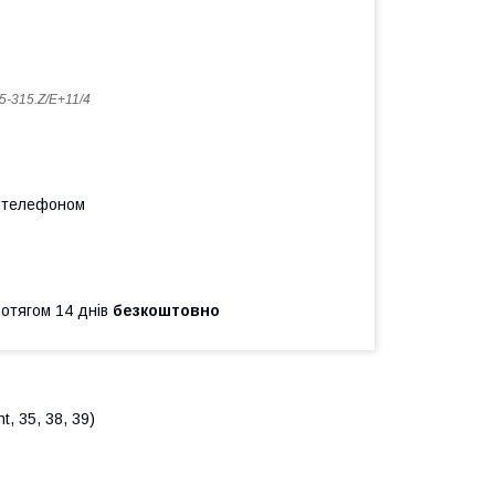
5-315.Z/E+11/4
а телефоном
ротягом 14 днів
безкоштовно
, 35, 38, 39)