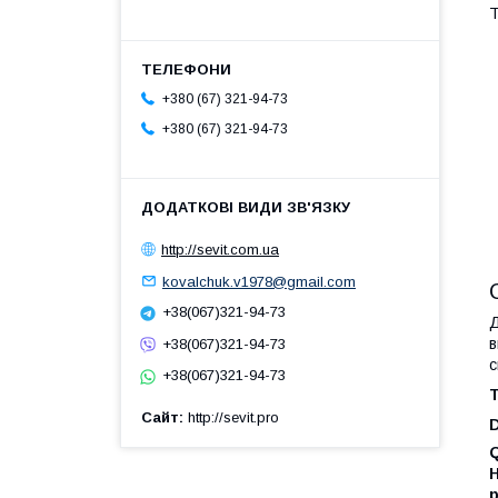
Т
+380 (67) 321-94-73
+380 (67) 321-94-73
http://sevit.com.ua
kovalchuk.v1978@gmail.com
+38(067)321-94-73
Д
в
+38(067)321-94-73
с
+38(067)321-94-73
Сайт
http://sevit.pro
D
Q
H
p