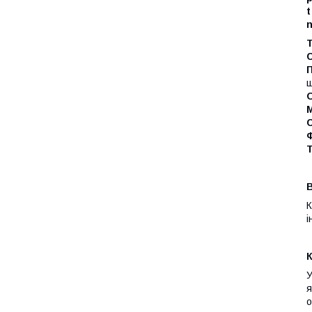
t
n
Т
ш
М
С
К
і
У
я
о