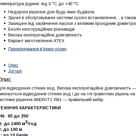
емпература рідини: від 0 °C до +40 °C
Недороги рішення для будь-яких будівель
Зручні в обслуговуванні системи сухого встановлення, , а тако
Захищені від засмічення насоси з великим прохідним діаметро
Безліч конструкційних різновидів
Висока експлуатаційна довговічність
Варіант виготовлення ATEX
Перекачування в'язких рідин
Опис
Деталі
Опис
ля відведення стічних вод. Висока експлуатаційна довговічність —
иконується відведення стічних вод і де на тлі грамотних рішень на 
истемні рішення ANDRITZ Ritz — правильний вибір.
ТЕХНІЧНІ ХАРАКТЕРИСТИКИ
N: 65 до 250
3
: до 1400 м
/год
: до 100 м
: до 10 барів