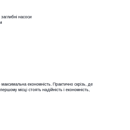
ж заглибні насоси
м
 максимальна економність. Практично скрізь, де
першому місці стоять надійність і економність,