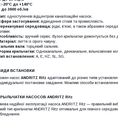
 :-20°C до +140°C
 до 3600 об./хв
ип:
одноступеневі відцентрові каналізаційні насоси.
Сфери застосування:
відведення стоків та промисловість.
Перекачувані середовища:
рідкі, в'язкі, а також абразивні сере
лами.
Особливість:
зручний сервіс. Вузол крильчатки демонтується без 
атеріал:
лиття із сірого чавуну.
альник вала:
торцевий сальник.
Форма крильчатки:
Oдноканальне, двоканальне, вільнозвіхове ко
Тип встановлення:
A, E, HZ, SL, SG.
ВИДИ ВСТАНОВКИ
ожен насос
ANDRITZ Ritz
адаптований до різних типів установлен
ндивідуальної постановки завдання. Можливі способи встановлення
КРЫЛЬЧАТКИ НАСОСОВ ANDRITZ Ritz
мова надійної експлуатації насоса ANDRITZ Ritz — правильний виб
кий тип крильчатки ANDRITZ Ritz оптимальні для певного середо
бладнання.