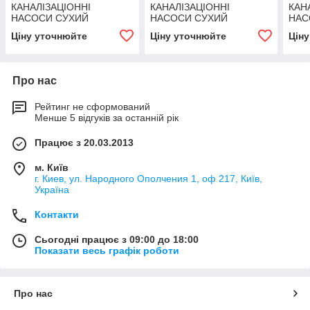
КАНАЛІЗАЦІОННІ
КАНАЛІЗАЦІОННІ
КАН
НАСОСИ СУХИЙ
НАСОСИ СУХИЙ
НАС
ВСТАНОВКИ СЕРІЇ SD 65-
ВСТАНОВКИ СЕРІЇ SD 65-
ВСТ
Ціну уточнюйте
Ціну уточнюйте
Цін
315.Z/E+3/4
315.Z/E+15/4
200.
Про нас
Рейтинг не сформований
Менше 5 відгуків за останній рік
Працює з 20.03.2013
м. Київ
г. Киев, ул. Народного Ополчения 1, оф 217, Київ,
Україна
Контакти
Сьогодні працює з 09:00 до 18:00
Показати весь графік роботи
Про нас