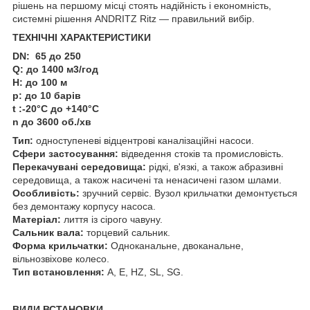
рішень на першому місці стоять надійність і економність,
системні рішення ANDRITZ Ritz — правильний вибір.
ТЕХНІЧНІ ХАРАКТЕРИСТИКИ
DN: 65 до 250
Q: до 1400 м
3
/год
H: до 100 м
p: до 10 барів
t :-20°C до +140°C
n до 3600 об./хв
Тип:
одноступеневі відцентрові каналізаційні насоси.
Сфери застосування:
відведення стоків та промисловість.
Перекачувані середовища:
рідкі, в'язкі, а також абразивні
середовища, а також насичені та ненасичені газом шлами.
Особливість:
зручний сервіс. Вузол крильчатки демонтується
без демонтажу корпусу насоса.
Матеріал:
лиття із сірого чавуну.
Сальник вала:
торцевий сальник.
Форма крильчатки:
Oдноканальне, двоканальне,
вільнозвіхове колесо.
Тип встановлення:
A, E, HZ, SL, SG.
ВИДИ ВСТАНОВКИ