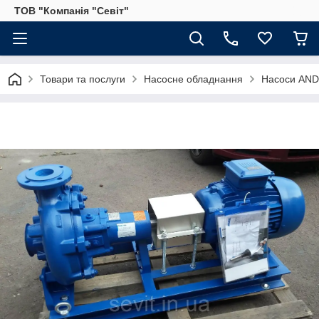
ТОВ "Компанія "Севіт"
Товари та послуги
Насосне обладнання
Насоси AND