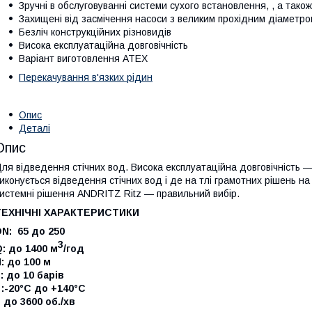
Зручні в обслуговуванні системи сухого встановлення, , а тако
Захищені від засмічення насоси з великим прохідним діаметро
Безліч конструкційних різновидів
Висока експлуатаційна довговічність
Варіант виготовлення ATEX
Перекачування в'язких рідин
Опис
Деталі
Опис
ля відведення стічних вод. Висока експлуатаційна довговічність —
иконується відведення стічних вод і де на тлі грамотних рішень на 
истемні рішення ANDRITZ Ritz — правильний вибір.
ТЕХНІЧНІ ХАРАКТЕРИСТИКИ
N: 65 до 250
3
: до 1400 м
/год
: до 100 м
: до 10 барів
 :-20°C до +140°C
 до 3600 об./хв