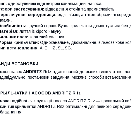
ип:
одноступеневі відцентрові каналізаційні насоси.
Сфери застосування:
відведення стоків та промисловість.
Перекачувані середовища:
рідкі, в'язкі, а також абразивні сере
лами.
Особливість:
зручний сервіс. Вузол крильчатки демонтується без 
атеріал:
лиття із сірого чавуну.
альник вала:
торцевий сальник.
Форма крильчатки:
Oдноканальне, двоканальне, вільнозвіхове ко
Тип встановлення:
A, E, HZ, SL, SG.
ВИДИ ВСТАНОВКИ
ожен насос
ANDRITZ Ritz
адаптований до різних типів установлен
ндивідуальної постановки завдання. Можливі способи встановлення
КРЫЛЬЧАТКИ НАСОСОВ ANDRITZ Ritz
мова надійної експлуатації насоса ANDRITZ Ritz — правильний виб
кий тип крильчатки ANDRITZ Ritz оптимальні для певного середо
бладнання.