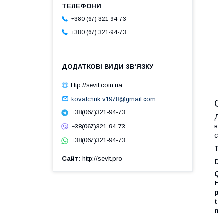
+380 (67) 321-94-73
+380 (67) 321-94-73
http://sevit.com.ua
kovalchuk.v1978@gmail.com
+38(067)321-94-73
Д
в
+38(067)321-94-73
с
+38(067)321-94-73
Сайт
http://sevit.pro
D
Q
H
p
t
n