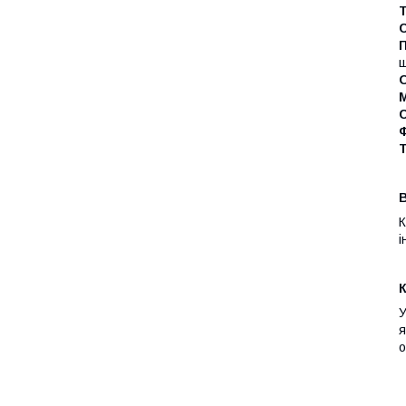
Т
ш
М
С
К
і
У
я
о