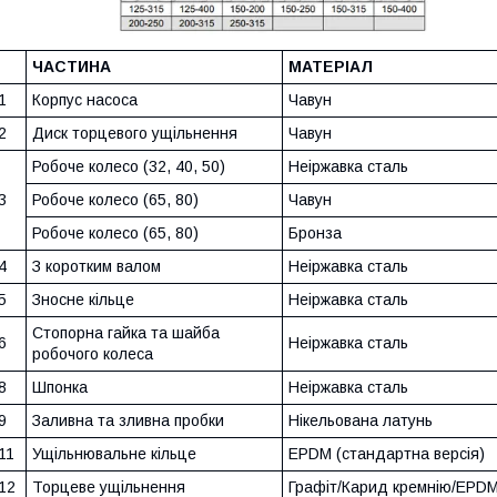
ЧАСТИНА
МАТЕРІАЛ
1
Корпус насоса
Чавун
2
Диск торцевого ущільнення
Чавун
Робоче колесо (32, 40, 50)
Неіржавка сталь
3
Робоче колесо (65, 80)
Чавун
Робоче колесо (65, 80)
Бронза
4
З коротким валом
Неіржавка сталь
5
Зносне кільце
Неіржавка сталь
Стопорна гайка та шайба
6
Неіржавка сталь
робочого колеса
8
Шпонка
Неіржавка сталь
9
Заливна та зливна пробки
Нікельована латунь
11
Ущільнювальне кільце
EPDM (стандартна версія)
12
Торцеве ущільнення
Графіт/Карид кремнію/EPDM