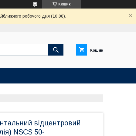
Кошик
айближчого робочого дня (10.08).
Кошик
онтальний відцентровий
лія) NSCS 50-