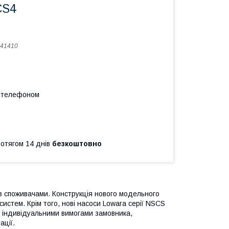
CS4
41410
а телефоном
ротягом 14 днів
безкоштовно
і з споживачами. Конструкція нового модельного
истем. Крім того, нові насоси Lowara серії NSCS
 з індивідуальними вимогами замовника,
ації.