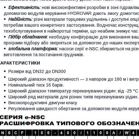
Ефективність:
нові високоефективні розробки в зоні гідравлік
допомогою модулів керування HYDROVAR дають змогу домогтися 
Надійність:
різні матеріали торцевих ущільнень і доступні опці
потребам вашого конкретного застосування. Водночас конструкц
техобслуговування в найкоротші терміни, що неабияк знижує час 
Підбір обладнання:
необхідну конфігурацію для виконання ва
програми підбору або зверніться за допомогою до наших експерт
глобальна платформа:
насоси серії e-NSC збираються на різн
виготовлення та постачання грудників.
ХАРАКТЕРИСТИКИ
Розміри від DN32 до DN300
Широкий діапазон продуктивності — з напором до 160 м і вит
Номінальний тиск 16 барів.
Широкий діапазон температур перекачуваних рідин: від -25 °C
Широкий ряд матеріалів для різних типів перекачуваних рідин.
Високопродуктивні двигуни класу
Регулювання швидкості обертання за допомогою модуля кер