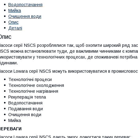
Водопостачання
Мийка
Очищення води
Опис
Деталі
Опис
асоси серії NSCS розроблялися так, щоб охопити широкий ряд заст
SCS можна встановлювати туди, де важливими чинниками є компактн
икористовувати у технологічних процесах, де споживачеві потрібна 
ідинами.
асоси Lowara серії NSCS можуть використовуватися в промисловост
Технологічні процеси
Технологічне охолодження
Технологічне нагрівання
Рекуперація тепла
Водопостачання
Подавання води
Очищення води
Мийка
ПЕРЕВАГИ
асоси Lowara серії NSCS дають змогу домогтися таких переваг: