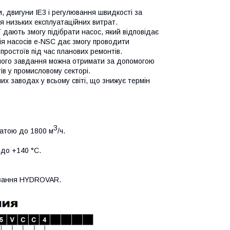
и, двигуни IE3 і регулювання швидкості за
низьких експлуатаційних витрат.
ї дають змогу підібрати насос, який відповідає
ія насосів e-NSC дає змогу проводити
простоїв під час планових ремонтів.
шого завдання можна отримати за допомогою
ів у промисловому секторі.
их заводах у всьому світі, що знижує термін
3
ратою до 1800 м
/ч.
 до +140 °C.
ування HYDROVAR.