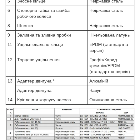
5
Зносне кільце
Неіржавка сталь
6
Стопорна гайка та шайба
Неіржавка сталь
робочого колеса
8
Шпонка
Неіржавка сталь
9
Заливна та зливна пробки
Нікельована латунь
11
Ущільнювальне кільце
EPDM (стандартна
версія)
12
Торцеве ущільнення
Графіт/Карид
кремнію/EPDM
(стандартна версія)
13
Адаптер двигуна *
Алюміній
Адаптер двигуна
Чавун
14
Кріплення корпусу насоса
Оцинкована сталь