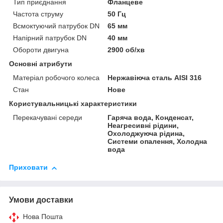
Тип приєднання
Фланцеве
Частота струму
50 Гц
Всмоктуючий патрубок DN
65 мм
Напірний патрубок DN
40 мм
Обороти двигуна
2900 об/хв
Основні атрибути
Матеріал робочого колеса
Нержавіюча сталь AISI 316
Стан
Нове
Користувальницькі характеристики
Перекачувані середи
Гаряча вода, Конденсат,
Неагресивні рідини,
Охолоджуюча рідина,
Системи опалення, Холодна
вода
Приховати
Умови доставки
Нова Пошта