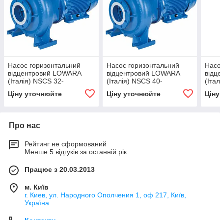
Насос горизонтальний
Насос горизонтальний
Насо
відцентровий LOWARA
відцентровий LOWARA
від
(Італія) NSCS 32-
(Італія) NSCS 40-
(Іта
160/22/P25RCS4
125/30/P25RCS4
125
Ціну уточнюйте
Ціну уточнюйте
Цін
Про нас
Рейтинг не сформований
Менше 5 відгуків за останній рік
Працює з 20.03.2013
м. Київ
г. Киев, ул. Народного Ополчения 1, оф 217, Київ,
Україна