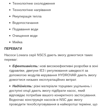
Технологічне охолодження
Технологічне нагрівання
Рекуперація тепла
Водопостачання
Подавання води
Очищення води
Мийка
ПЕРЕВАГИ
Насоси Lowara серії NSCS дають змогу домогтися таких
переваг:
Ефективність:
нові високоефективні розробки в зоні
гідравліки, двигуни IE3 і регулювання швидкості за
допомогою модулів керування HYDROVAR дають змогу
домогтися низьких експлуатаційних витрат.
Надійність:
різні матеріали торцевих ущільнень і
доступні опції дають змогу підібрати насос, який
відповідає потребам вашого конкретного застосування.
Водночас конструкція насосів e-NSC дає змогу
проводити техобслуговування в найкоротші терміни, що