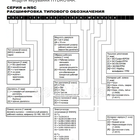
модуля керування HYDROVAR.