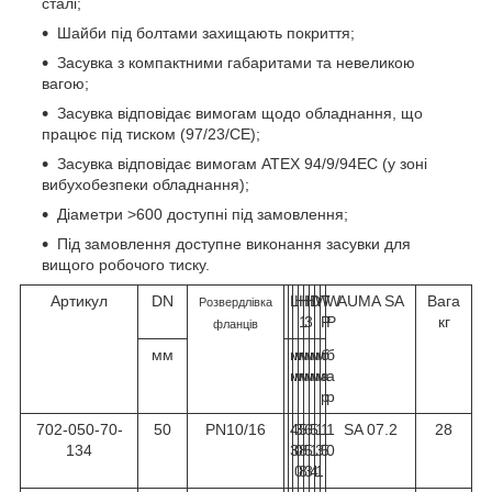
сталі;
Шайби під болтами захищають покриття;
Засувка з компактними габаритами та невеликою
вагою;
Засувка відповідає вимогам щодо обладнання, що
працює під тиском (97/23/СЕ);
Засувка відповідає вимогам ATEX 94/9/94EC (у зоні
вибухобезпеки обладнання);
Діаметри >600 доступні під замовлення;
Під замовлення доступне виконання засувки для
вищого робочого тиску.
Артикул
DN
L
H
H
H
D
W
T
W
AUMA SA
Вага
Розвердлівка
1
3
P
P
кг
фланців
мм
м
м
м
м
м
м
б
б
м
м
м
м
м
м
а
а
р
р
702-050-70-
50
PN10/16
4
3
5
6
5
1
1
1
SA 07.2
28
134
3
0
8
5
1
3
5
0
0
8
3
4
1