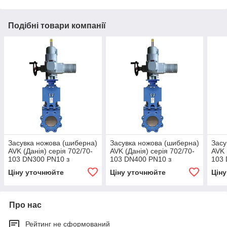
Подібні товари компанії
Засувка ножова (шиберна)
Засувка ножова (шиберна)
Засу
AVK (Данія) серія 702/70-
AVK (Данія) серія 702/70-
AVK 
103 DN300 PN10 з
103 DN400 PN10 з
103 
електроприводом AUMA
електроприводом AUMA
еле
Ціну уточнюйте
Ціну уточнюйте
Цін
SA 10.2
10.2
07.6
Про нас
Рейтинг не сформований