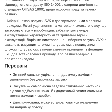
відповідність стандарту ISO 14001 з охорони довкілля та
стандарту OHSAS 18001 щодо охорони праці та техніки
безпеки.
Шиберні ножові засувки AVK є двоспрямованими з повним
проходом. Якісні ущільнення та матеріали високого класу, що
застосовуються у виробництві, забезпечують чудові
експлуатаційні характеристики та тривалий термін
експлуатації. Варіанти виготовлення шиберних засувок AVK: з
важелем, висувним штоком і штурвалом, з невисувним
штоком і штурвалом, з пневматичним приводом, з фланцем
ISO для встановлення приводу, або безпосередньо з
електроприводом.
Переваги
Змінний сальник ущільнення дає змогу замінити
ущільнення без демонтажу засувки;
Засувка — самоочисна завдяки стягуванню частинок
під час підіймання ножа. Як додатковий захист сальника
можна замовити скребок.
Двоспрямована, може встановлюватися незалежно
від напрямку потоку;