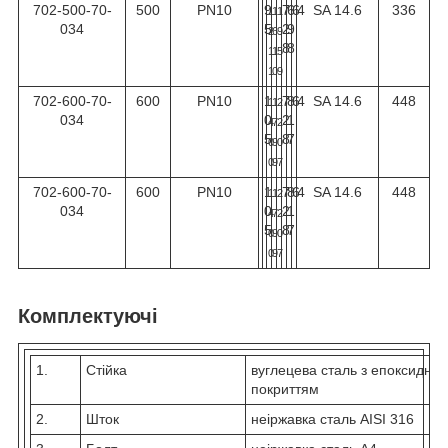
702-500-70-
500
PN10
9
7
6
6
4
SA 14.6
336
1
1
1
034
5
2
9
2
6
9
8
8
1
1
5
1
0
9
702-600-70-
600
PN10
1
7
8
6
4
SA 14.6
448
1
1
2
034
0
2
1
4
7
2
5
8
7
0
9
0
0
9
7
702-600-70-
600
PN10
1
7
8
6
4
SA 14.6
448
1
1
2
034
0
2
1
4
7
2
5
8
7
0
9
0
0
9
7
Комплектуючі
1.
Стійка
вуглецева сталь з епоксидни
покриттям
2.
Шток
неіржавка сталь AISI 316