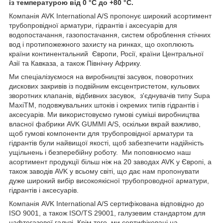
із температурою від 0 °C до +80 °C.
Компанія AVK International A/S пропонує широкий асортимент
трубопровідної арматури, гідрантів і аксесуарів для
водопостачання, газопостачання, систем оброблення стічних
вод і протипожежного захисту на ринках, що охоплюють
країни континентальний Європи, Росії, країни Центральної
Азії та Кавказа, а також Північну Африку.
Ми спеціалізуємося на виробництві засувок, поворотних
дискових закривів із подвійним ексцентристетом, кульових
зворотних клапанів, відбивних засувок, з'єднувачів типу Supa
MaxiTM, подовжувальних штоків і окремих типів гідрантів і
аксесуарів. Ми використовуємо гумові суміші виробництва
власної фабрики AVK GUMMI A/S, оскільки вкрай важливо,
щоб гумові компоненти для трубопровідної арматури та
гідрантів були найвищої якості, щоб забезпечити надійність
ущільнень і безперебійну роботу. Ми поповнюємо наш
асортимент продукції більш ніж на 20 заводах AVK у Європі, а
також заводів AVK у всьому світі, що дає нам пропонувати
дуже широкий вибір високоякісної трубопроводної арматури,
гідрантів і аксесуарів.
Компанія AVK International A/S сертифікована відповідно до
ISO 9001, а також ISO/TS 29001, галузевим стандартом для
нафтогазової галузі. Крім того, ми сертифіковані на