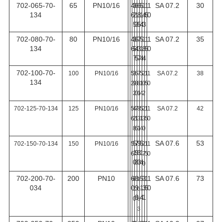
702-065-70-
65
PN10/16
4
3
6
6
5
1
1
1
SA 07.2
30
134
6
2
1
8
1
4
5
0
5
3
5
4
3
702-080-70-
80
PN10/16
4
3
6
7
5
1
1
1
SA 07.2
35
134
6
5
4
3
1
8
5
0
7
5
7
4
4
702-100-70-
100
PN10/16
5
3
6
7
5
2
1
1
SA 07.2
38
134
2
9
8
8
1
0
5
0
2
0
1
4
2
702-125-70-134
125
PN10/16
5
4
7
8
5
2
1
1
SA 07.2
42
6
2
1
3
1
3
5
0
8
6
1
4
0
5
7
9
5
SA 07.6
53
702-150-70-134
150
PN10/16
5
2
1
1
1
9
3
1
6
7
5
0
0
8
3
4
0
702-200-70-
200
PN10
6
8
5
3
1
1
SA 07.6
73
6
1
034
0
9
1
3
5
0
1
0
8
4
1
0
6
3