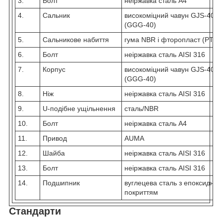
3.
Болт
неіржавка сталь А4
4.
Сальник
високоміцний чавун GJS-400-
(GGG-40)
5.
Сальникове набиття
гума NBR і фторопласт (PTFE
6.
Болт
неіржавка сталь AISI 316
7.
Корпус
високоміцний чавун GJS-400-
(GGG-40)
8.
Ніж
неіржавка сталь AISI 316
9.
U-подібне ущільнення
сталь/NBR
10.
Болт
неіржавка сталь А4
11.
Привод
AUMA
12.
Шайба
неіржавка сталь AISI 316
13.
Болт
неіржавка сталь AISI 316
14.
Подшипник
вуглецева сталь з епоксидни
покриттям
Стандарти