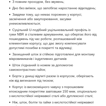
З повним проходом, без звужень;
Дно без виїмок, що запобігає наростанню відкладень;
Завдяки тому, що немає порожнин у корпусі,
засмічення або закупорювання, засувки
унеможливлюються;
Суцільний U-подібний ущільнювальний профіль із
гуми NBR зі сталевим армуванням, що оберігає його від
пошкоджень під час роботи, розташований між
елементами корпусу, що дає змогу компенсувати
допустимі похибки в покритті та відливці;
Захищений шток зі стійкою підготовлені для монтажу
мікровимикачів і індуктивних датчиків
Шток з'єднаний із ножем за допомогою
самоконтрастних гайок;
Борти у днищі відлиті разом із корпусом, оберігають
ніж від вигинання під тиском;
Корпус із високоміцного чавуну з порошковим
епоксидним покриттям завтовшки 150 мкм, опціонально
з кислотостійкої неіржавкої сталі або дуплексної сталі;
Ніж, шток, болти та гайки з кислотостійкої неіржавкої