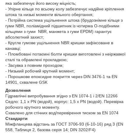
яка забезпечує його високу міцність;
- Упірне кільце по всьому колу забезпечує надійне кріплення
штока та низькі моменти вільного обертання;
- Потрійна система ущільнення штока (брудознімне кільце з
гуми NBR, поліамідний підшипник із чотирма О-подібними
кільцями з гуми NBR, манжета з гуми EPDM) гарантує
абсолютний захист;
- Кругле гумове ущільнення NBR кришки зафіксоване в
канавці;
- Пломбовані потаємні болти кришки виготовлені з неіржавкої
сталі та обрамлені прокладкою;
- Засувка з повним проходом;
- Низький робочий крутний момент;
- Порошкове епоксидне покриття через DIN 3476-1 та EN
14901, схвалене GSK
Дозволення
Гідравлічні випробування згідно з EN 1074-1 і 2/EN 12266
Седло: 1,1 x PN (водой), корпус: 1,5 x PN (водой). Перевірка
робочого крутного моменту.
Схвалено для стічних вод/перевірення тиском за EN 1074
Стандарти
Міжфланцева відстань за ГОСТ 3706-93 (6-10-16) ряд 3 (EN
558, Таблиця 2, базова серія 14; DIN 3202/F4)