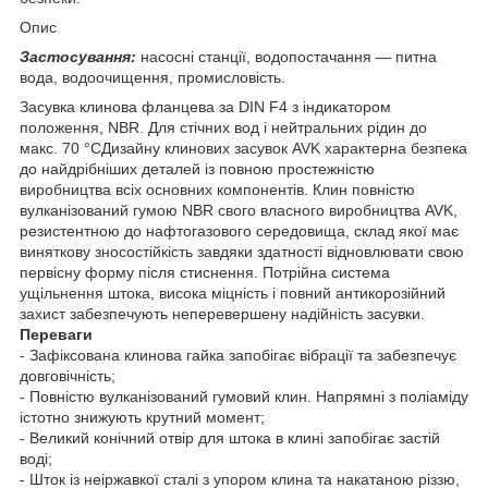
Опис
Застосування:
насосні станції, водопостачання — питна
вода, водоочищення, промисловість.
Засувка клинова фланцева за DIN F4 з індикатором
положення, NBR. Для стічних вод і нейтральних рідин до
макс. 70 °CДизайну клинових засувок AVK характерна безпека
до найдрібніших деталей із повною простежністю
виробництва всіх основних компонентів. Клин повністю
вулканізований гумою NBR свого власного виробництва AVK,
резистентною до нафтогазового середовища, склад якої має
виняткову зносостійкість завдяки здатності відновлювати свою
первісну форму після стиснення. Потрійна система
ущільнення штока, висока міцність і повний антикорозійний
захист забезпечують неперевершену надійність засувки.
Переваги
- Зафіксована клинова гайка запобігає вібрації та забезпечує
довговічність;
- Повністю вулканізований гумовий клин. Напрямні з поліаміду
істотно знижують крутний момент;
- Великий конічний отвір для штока в клині запобігає застій
воді;
- Шток із неіржавкої сталі з упором клина та накатаною різзю,