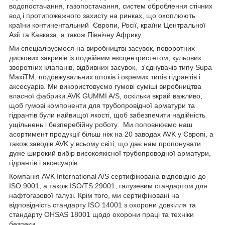
водопостачання, газопостачання, систем оброблення стічних
вод і протипожежного захисту на ринках, що охоплюють
країни континентальний Європи, Росії, країни Центральної
Азії та Кавказа, а також Північну Африку.
Ми спеціалізуємося на виробництві засувок, поворотних
дискових закривів із подвійним ексцентристетом, кульових
зворотних клапанів, відбивних засувок, з'єднувачів типу Supa
MaxiTM, подовжувальних штоків і окремих типів гідрантів і
аксесуарів. Ми використовуємо гумові суміші виробництва
власної фабрики AVK GUMMI A/S, оскільки вкрай важливо,
щоб гумові компоненти для трубопровідної арматури та
гідрантів були найвищої якості, щоб забезпечити надійність
ущільнень і безперебійну роботу. Ми поповнюємо наш
асортимент продукції більш ніж на 20 заводах AVK у Європі, а
також заводів AVK у всьому світі, що дає нам пропонувати
дуже широкий вибір високоякісної трубопроводної арматури,
гідрантів і аксесуарів.
Компанія AVK International A/S сертифікована відповідно до
ISO 9001, а також ISO/TS 29001, галузевим стандартом для
нафтогазової галузі. Крім того, ми сертифіковані на
відповідність стандарту ISO 14001 з охорони довкілля та
стандарту OHSAS 18001 щодо охорони праці та техніки
безпеки.