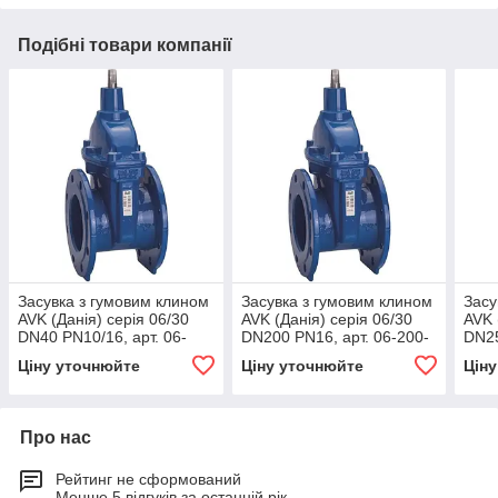
Подібні товари компанії
Засувка з гумовим клином
Засувка з гумовим клином
Засу
AVK (Данія) серія 06/30
AVK (Данія) серія 06/30
AVK 
DN40 PN10/16, арт. 06-
DN200 PN16, арт. 06-200-
DN25
040-30-0146499
30-0146499
30-0
Ціну уточнюйте
Ціну уточнюйте
Цін
Про нас
Рейтинг не сформований
Менше 5 відгуків за останній рік