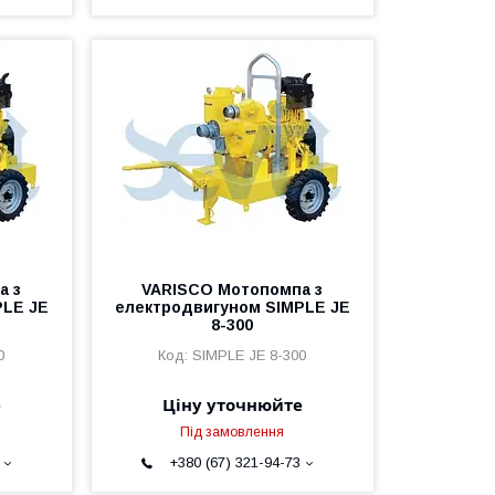
а з
VARISCO Мотопомпа з
PLE JE
електродвигуном SIMPLE JE
8-300
0
SIMPLE JE 8-300
е
Ціну уточнюйте
Під замовлення
+380 (67) 321-94-73