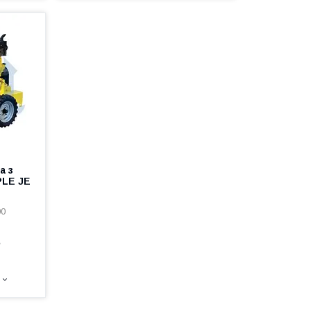
а з
PLE JE
00
е