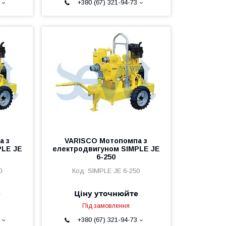
+380 (67) 321-94-73
а з
VARISCO Мотопомпа з
PLE JE
електродвигуном SIMPLE JE
6-250
0
SIMPLE JE 6-250
е
Ціну уточнюйте
Під замовлення
+380 (67) 321-94-73