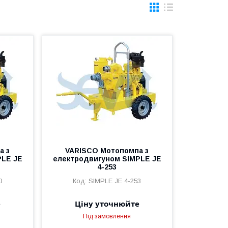
а з
VARISCO Мотопомпа з
PLE JE
електродвигуном SIMPLE JE
4-253
0
SIMPLE JE 4-253
е
Ціну уточнюйте
Під замовлення