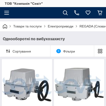
ТОВ "Компанія "Севіт"
Товари та послуги
Електроприводи
REGADA (Словач
Однооборотні по вибухозахисту
Сортування
0
Фільтри