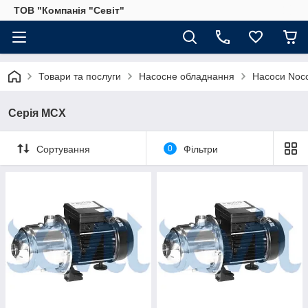
ТОВ "Компанія "Севіт"
Товари та послуги
Насосне обладнання
Насоси Nocch
Серія MCX
Сортування
0
Фільтри