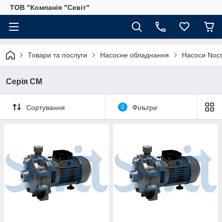
ТОВ "Компанія "Севіт"
Товари та послуги
Насосне обладнання
Насоси Nocch
Серія CM
Сортування
0
Фільтри