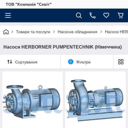
ТОВ "Компанія "Севіт"
Товари та послуги
Насосне обладнання
Насоси HE
Насоси HERBORNER PUMPENTECHNIK (Німеччина)
Сортування
0
Фільтри