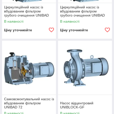
Циркуляційний насос із
Циркуляційний насос із
вбудованим фільтром
вбудованим фільтром
грубого очищення UNIBAD
грубого очищення UNIBAD
ХС
В наявності
В наявності
Ціну уточнюйте
Ціну уточнюйте
Самовсмоктувальний насос із
вбудованим фільтром
Насос відцентровий
UNIBAD 72
UNIBLOCK-GF
В наявності
В наявності