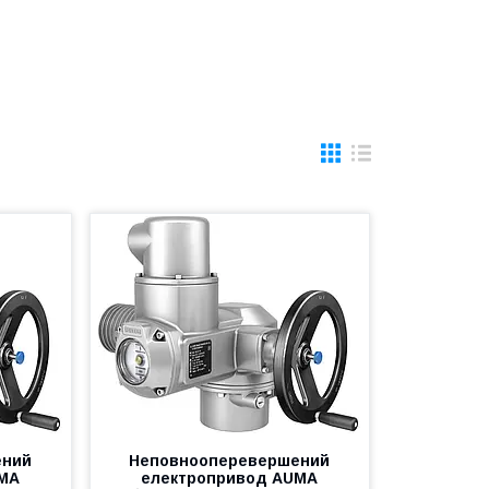
ений
Неповнооперевершений
UMA
електропривод AUMA