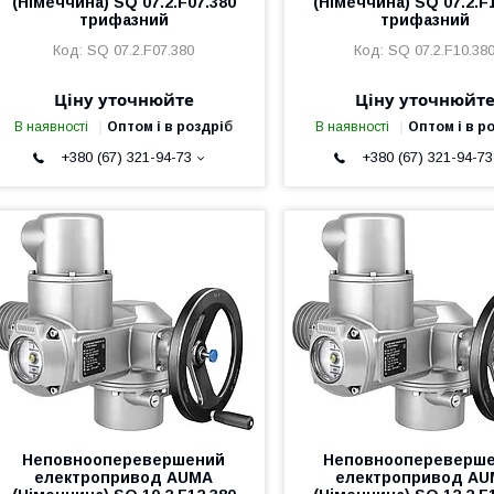
(Німеччина) SQ 07.2.F07.380
(Німеччина) SQ 07.2.F
трифазний
трифазний
SQ 07.2.F07.380
SQ 07.2.F10.38
Ціну уточнюйте
Ціну уточнюйт
В наявності
Оптом і в роздріб
В наявності
Оптом і в р
+380 (67) 321-94-73
+380 (67) 321-94-73
Неповнооперевершений
Неповноопереверш
електропривод AUMA
електропривод A