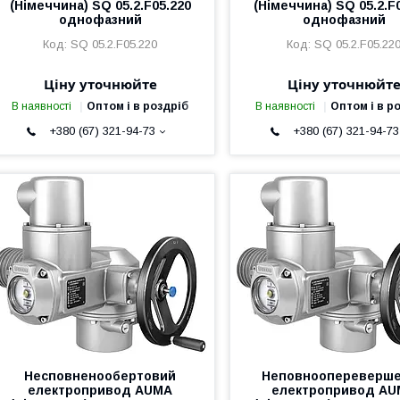
(Німеччина) SQ 05.2.F05.220
(Німеччина) SQ 05.2.F
однофазний
однофазний
SQ 05.2.F05.220
SQ 05.2.F05.22
Ціну уточнюйте
Ціну уточнюйт
В наявності
Оптом і в роздріб
В наявності
Оптом і в р
+380 (67) 321-94-73
+380 (67) 321-94-73
Несповненообертовий
Неповноопереверш
електропривод AUMA
електропривод A