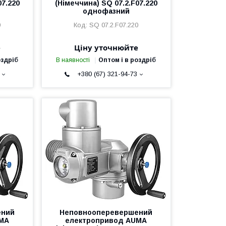
07.220
(Німеччина) SQ 07.2.F07.220
однофазний
0
SQ 07.2.F07.220
е
Ціну уточнюйте
оздріб
В наявності
Оптом і в роздріб
+380 (67) 321-94-73
ений
Неповнооперевершений
UMA
електропривод AUMA