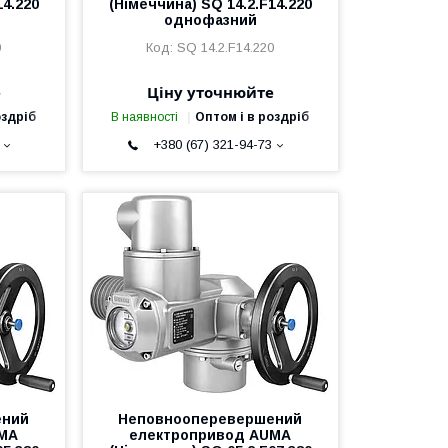
14.220
(Німеччина) SQ 14.2.F14.220
однофазний
0
SQ 14.2.F14.220
е
Ціну уточнюйте
оздріб
В наявності
Оптом і в роздріб
+380 (67) 321-94-73
ений
Неповнооперевершений
UMA
електропривод AUMA