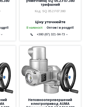
05.380
(Німеччина) SQ 05.2.F07.380
трифазний
0
SQ 05.2.F07.380
е
Ціну уточнюйте
оздріб
В наявності
Оптом і в роздріб
+380 (67) 321-94-73
ений
Неповнооперевершений
UMA
електропривод AUMA