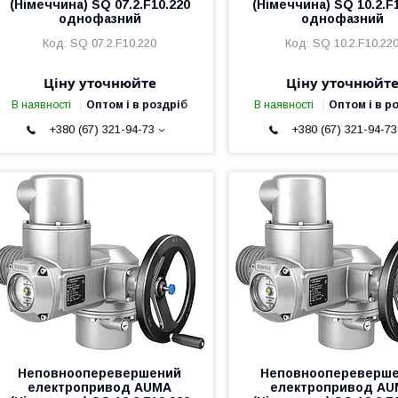
(Німеччина) SQ 07.2.F10.220
(Німеччина) SQ 10.2.F
однофазний
однофазний
SQ 07.2.F10.220
SQ 10.2.F10.22
Ціну уточнюйте
Ціну уточнюйт
В наявності
Оптом і в роздріб
В наявності
Оптом і в р
+380 (67) 321-94-73
+380 (67) 321-94-73
Неповнооперевершений
Неповноопереверш
електропривод AUMA
електропривод A