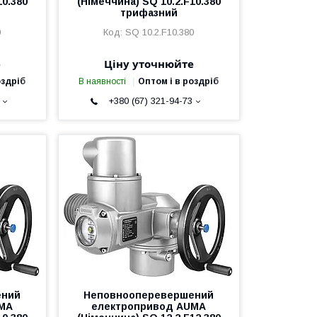
10.380
(Німеччина) SQ 10.2.F10.380
трифазний
0
SQ 10.2.F10.380
е
Ціну уточнюйте
оздріб
В наявності
Оптом і в роздріб
+380 (67) 321-94-73
ений
Неповнооперевершений
UMA
електропривод AUMA