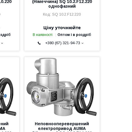
10.220
(Німеччина) SQ 10.2.F12.220
однофазний
0
SQ 10.2.F12.220
е
Ціну уточнюйте
оздріб
В наявності
Оптом і в роздріб
+380 (67) 321-94-73
ений
Неповнооперевершений
UMA
електропривод AUMA