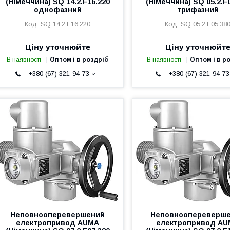
(Німеччина) SQ 14.2.F16.220
(Німеччина) SQ 05.2.F
однофазний
трифазний
SQ 14.2.F16.220
SQ 05.2.F05.38
Ціну уточнюйте
Ціну уточнюйт
В наявності
Оптом і в роздріб
В наявності
Оптом і в р
+380 (67) 321-94-73
+380 (67) 321-94-73
Неповнооперевершений
Неповноопереверш
електропривод AUMA
електропривод A