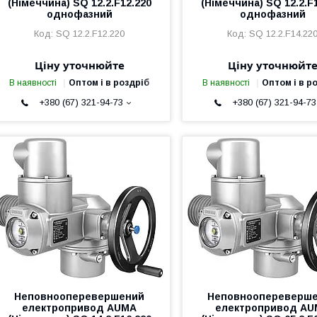
(Німеччина) SQ 12.2.F12.220
(Німеччина) SQ 12.2.F
однофазний
однофазний
SQ 12.2.F12.220
SQ 12.2.F14.22
Ціну уточнюйте
Ціну уточнюйт
В наявності
Оптом і в роздріб
В наявності
Оптом і в р
+380 (67) 321-94-73
+380 (67) 321-94-73
Неповнооперевершений
Неповноопереверш
електропривод AUMA
електропривод A